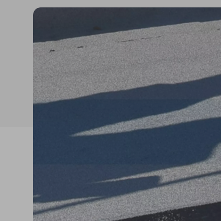
Isolanti per
sottopavimento
Sigillanti e Adesivi
Genio Civile
Sigillanti
Membrane Bituminose
Adesivi e Colle
Membrane Sintetiche
Schiume