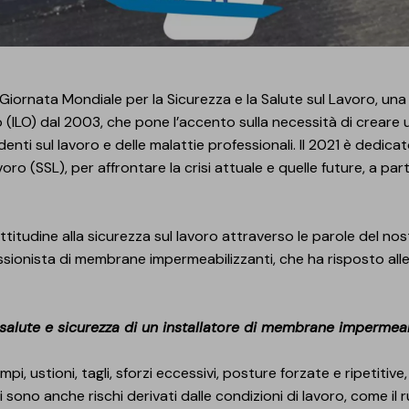
 la Giornata Mondiale per la Sicurezza e la Salute sul Lavoro, u
(ILO) dal 2003, che pone l’accento sulla necessità di creare u
denti sul lavoro e delle malattie professionali. Il 2021 è dedic
voro (SSL), per affrontare la crisi attuale e quelle future, a par
titudine alla sicurezza sul lavoro attraverso le parole del nost
ssionista di membrane impermeabilizzanti, che ha risposto al
di salute e sicurezza di un installatore di membrane impermeab
ampi, ustioni, tagli, sforzi eccessivi, posture forzate e ripetit
i sono anche rischi derivati dalle condizioni di lavoro, come i