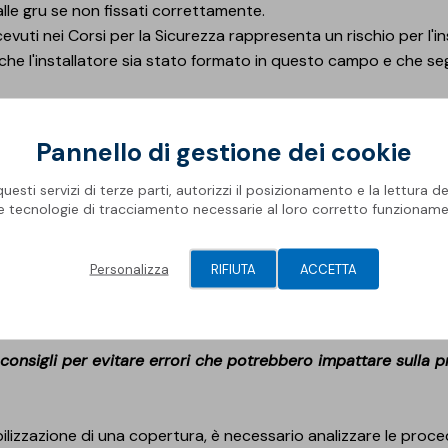
alle gru se non fissati correttamente.
evuti nei Corsi per la Sicurezza rappresenta un rischio per l'inst
e l'installatore sia stato formato in questo campo e che segua
ione Individuale) utilizzano abitualmente gli installatori di 
Pannello di gestione dei cookie
esti servizi di terze parti, autorizzi il posizionamento e la lettura de
le tecnologie di tracciamento necessarie al loro corretto funzioname
ifici da cantiere, l'installatore deve proteggersi con dispositiv
tà di un applicatore di membrane impermeabilizzanti sono il cas
calore (soprattutto in fase di sfiammatura della membrana), ca
Personalizza
RIFIUTA
ACCETTA
la protezione dell’udito.
cura, verificando periodicamente lo stato d'uso.
a consigli per evitare errori che potrebbero impattare sulla p
abilizzazione di una copertura, è necessario analizzare le proce