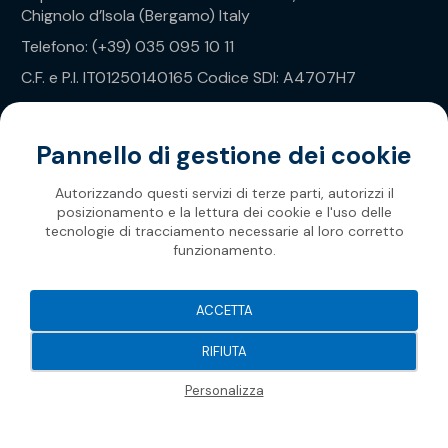
Chignolo d’Isola (Bergamo) Italy
Telefono: (+39) 035 095 10 11
C.F. e P.I. IT01250140165 Codice SDI: A4707H7
Privacy Policy
Pannello di gestione dei cookie
Autorizzando questi servizi di terze parti, autorizzi il
posizionamento e la lettura dei cookie e l'uso delle
tecnologie di tracciamento necessarie al loro corretto
funzionamento.
Soprema 2026
ACCETTA
RIFIUTA
Personalizza