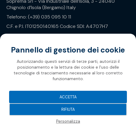
Soprema Srl - Via Industriale dell’Isola, 3 - 24040
Chignolo d’Isola (Bergamo) Italy
Telefono: (+39) 035 095 10 11
C.F. e P.I. IT01250140165 Codice SDI: A4707H7
Privacy Policy
Pannello di gestione dei cookie
Autorizzando questi servizi di terze parti, autorizzi il
posizionamento e la lettura dei cookie e l'uso delle
tecnologie di tracciamento necessarie al loro corretto
funzionamento.
Soprema 2026
ACCETTA
RIFIUTA
Personalizza