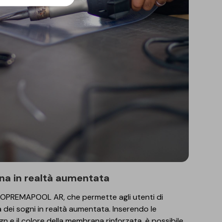
cina in realtà aumentata
SOPREMAPOOL AR, che permette agli utenti di
na dei sogni in realtà aumentata. Inserendo le
ign e il colore della membrana rinforzata, è possibile