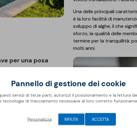
Una delle principali caratt
è la loro facilità di manutenzi
sviluppo di alghe, il che signi
sforzo, la qualità delle mem
termine per la tranquillità: 
molti anni.
 che richiede esperienza.
Pannello di gestione dei cookie
vanzati per i posatori,
 membrane in PVC armato sia
esti servizi di terze parti, autorizzi il posizionamento e la lettura de
le tecnologie di tracciamento necessarie al loro corretto funzioname
 che desiderano acquisire
Personalizza
RIFIUTA
ACCETTA
ne in PVC armato. Coprono
sa corretta del materiale e
Questi corsi offrono una base