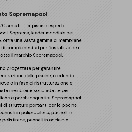
cimenti impermeabilizzazione
rmeabilizzazione di coperture industriali
tezione dal radon
caldamento a pavimento
e interrate
riali bio-based
mato Sopremapool
portamento al fuoco delle coperture
iere protettive
o civile
i interni (pavimenti radianti, pavimenti PMMA, ...)
VC armato per piscine esperto
erie
cine
ool. Soprema, leader mondiale nei
li prefabbricati
utenzione stradale
ne, offre una vasta gamma di membrane
uzioni Sopremapool
zioni per fotovoltaico
tti complementari per l'installazione e
e idrauliche
 sotto il marchio Sopremapool.
i e parcheggi
o progettate per garantire
ecorazione delle piscine, rendendo
uove o in fase di ristrutturazione e
Queste membrane sono adatte per
bliche e parchi acquatici. Sopremapool
i di strutture portanti per le piscine,
annelli in polipropilene, pannelli in
polistirene, pannelli in acciaio e