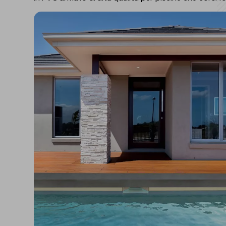
Isolanti per
sottopavimento
Sigillanti e Adesivi
Genio Civile
Sigillanti
Membrane Bituminose
Adesivi e Colle
Membrane Sintetiche
Schiume