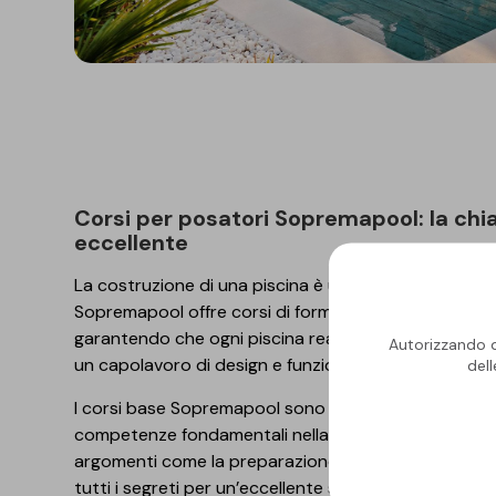
Corsi per posatori Sopremapool: la chiave per una posa
eccellente
La costruzione di una piscina è una sfida complessa
Sopremapool offre corsi di formazione sia base che a
garantendo che ogni piscina realizzata con le loro
Autorizzando qu
un capolavoro di design e funzionalità.
del
I corsi base Sopremapool sono ideali per i posatori
competenze fondamentali nella posa delle membra
argomenti come la preparazione del supporto, la po
tutti i segreti per un’eccellente saldatura a caldo. 