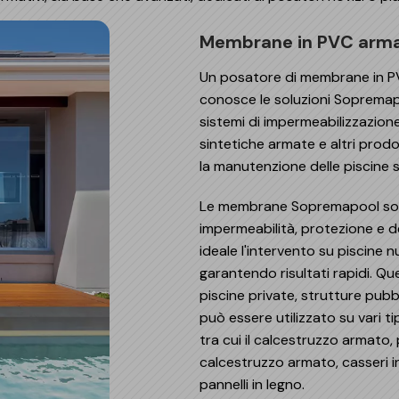
Rifa
Impe
Pro
Ris
Oper
Mate
Membrane in PVC ar
Com
Barr
Geni
Spaz
Piscine
Un posatore di membrane in P
Gall
Pis
conosce le soluzioni Sopremap
Modu
Membrane Sopremapool
Man
sistemi di impermeabilizzazio
Sol
Solu
Accessori
sintetiche armate e altri prodo
Oper
la manutenzione delle piscine
Pont
Le membrane Sopremapool son
impermeabilità, protezione e d
ideale l'intervento su piscine n
garantendo risultati rapidi. 
piscine private, strutture pub
può essere utilizzato su vari tip
tra cui il calcestruzzo armato, p
calcestruzzo armato, casseri in 
pannelli in legno.