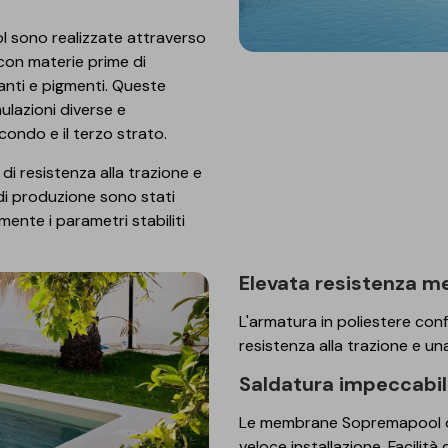
 sono realizzate attraverso
con materie prime di
zzanti e pigmenti. Queste
lazioni diverse e
econdo e il terzo strato.
i resistenza alla trazione e
 di produzione sono stati
nte i parametri stabiliti
Elevata resistenza 
L'armatura in poliestere co
resistenza alla trazione e un
Saldatura impeccabi
Le membrane Sopremapool off
veloce installazione. Facilità