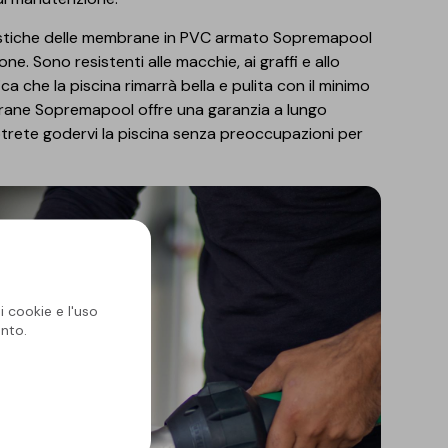
eristiche delle membrane in PVC armato Sopremapool
one. Sono resistenti alle macchie, ai graffi e allo
fica che la piscina rimarrà bella e pulita con il minimo
brane Sopremapool offre una garanzia a lungo
potrete godervi la piscina senza preoccupazioni per
i cookie e l'uso
nto.