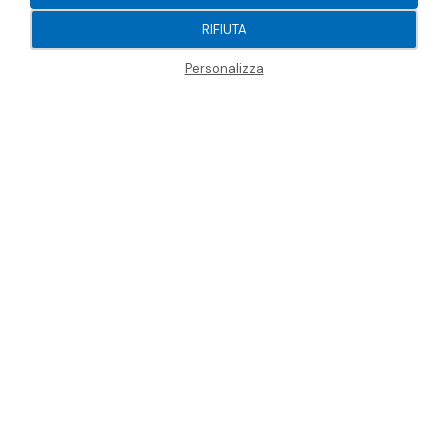
RIFIUTA
Personalizza
Apre la barra di gestione dei cook
✕