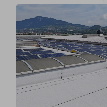
Isolanti per
sottopavimento
Sigillanti e Adesivi
Genio Civile
Sigillanti
Membrane Bituminose
Adesivi e Colle
Membrane Sintetiche
Schiume