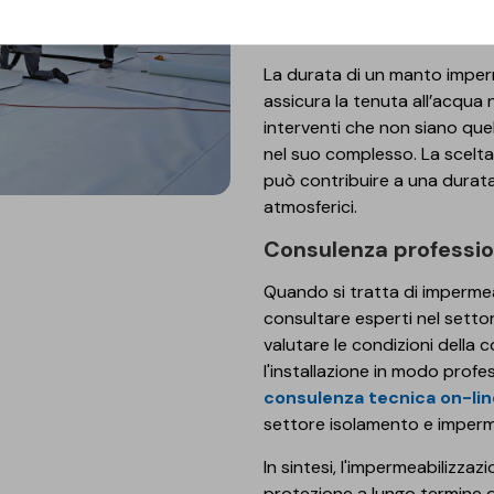
Durata
La durata di un manto imperm
assicura la tenuta all’acqua 
interventi che non siano que
nel suo complesso. La scelta 
può contribuire a una durata
atmosferici.
Consulenza professi
Quando si tratta di impermeab
consultare esperti nel settor
valutare le condizioni della c
l'installazione in modo profe
consulenza tecnica on-lin
settore isolamento e imperm
In sintesi, l'impermeabilizza
protezione a lungo termine del