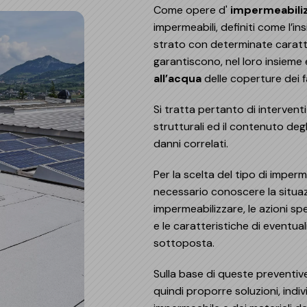
Rifa
Impe
Come opere d'
impermeabili
Pro
Ris
Oper
Mate
impermeabili, definiti come l’in
Com
Barr
Geni
strato con determinate caratt
Spaz
Piscine
garantiscono, nel loro insieme e
Gall
Pis
all’acqua
delle coperture dei fa
Modu
Membrane Sopremapool
Man
Sol
Solu
Accessori
Si tratta pertanto di intervent
Oper
strutturali ed il contenuto degl
Pont
danni correlati.
Per la scelta del tipo di impe
necessario conoscere la situaz
impermeabilizzare, le azioni spe
e le caratteristiche di eventua
sottoposta.
Sulla base di queste preventiv
quindi proporre soluzioni, ind