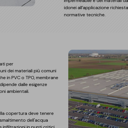
impermeabile e dei materiali d
idonei all’applicazione richiest
normative tecniche.
ati per
cuni dei materiali più comuni
che in PVC o TPO, membrane
e dipende dalle esigenze
ioni ambientali.
lla copertura deve tenere
 smaltimento dell'acqua
nfiltrazioni in punti critici