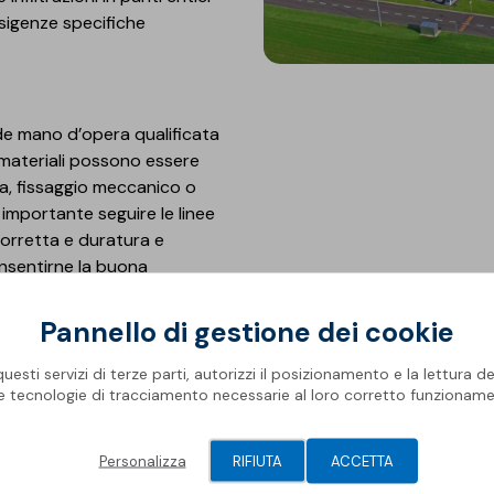
 esigenze specifiche
iede mano d’opera qualificata
 materiali possono essere
ma, fissaggio meccanico o
 importante seguire le linee
corretta e duratura e
onsentirne la buona
Pannello di gestione dei cookie
Manutenzione
esti servizi di terze parti, autorizzi il posizionamento e la lettura de
Il controllo e la regolare m
le tecnologie di tracciamento necessarie al loro corretto funzioname
l'efficienza e la durabilità d
periodicamente la copertura p
deterioramento è essenziale
Personalizza
RIFIUTA
ACCETTA
possibili danni.