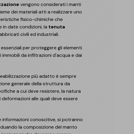
cimenti impermeabilizzazione
rmeabilizzazione di coperture industriali
zzazione
vengono considerati i manti
tezione dal radon
caldamento a pavimento
e interrate
riali bio-based
sieme dei materiali atti a realizzare uno
portamento al fuoco delle coperture
iere protettive
o civile
eristiche fisico-chimiche che
i interni (pavimenti radianti, pavimenti PMMA, ...)
 in date condizioni, la
tenuta
erie
cine
bbricati civili ed industriali.
li prefabbricati
utenzione stradale
uzioni Sopremapool
zioni per fotovoltaico
i essenziali per proteggere gli elementi
e idrauliche
i immobili da infiltrazioni d'acqua e dai
i e parcheggi
rmeabilizzazione più adatto è sempre
ione generale della struttura da
cifiche a cui deve resistere, la natura
li deformazioni alle quali deve essere
e informazioni conoscitive, si potranno
ividuando la composizione del manto