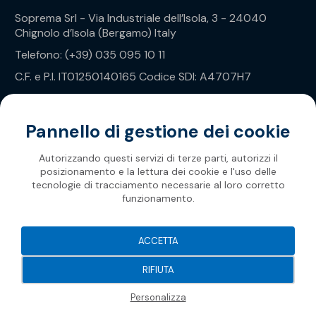
Soprema Srl - Via Industriale dell’Isola, 3 - 24040
Chignolo d’Isola (Bergamo) Italy
Telefono: (+39) 035 095 10 11
C.F. e P.I. IT01250140165 Codice SDI: A4707H7
Privacy Policy
Pannello di gestione dei cookie
Autorizzando questi servizi di terze parti, autorizzi il
posizionamento e la lettura dei cookie e l'uso delle
tecnologie di tracciamento necessarie al loro corretto
funzionamento.
Soprema 2026
ACCETTA
RIFIUTA
Personalizza