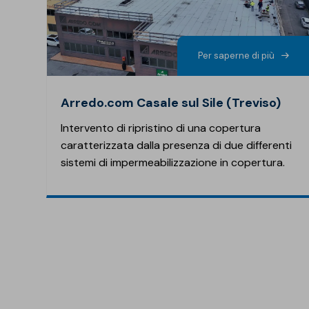
Isolanti per
sottopavimento
Per saperne di più
Sigillanti e Adesivi
Genio Civile
Sigillanti
Membrane Bituminose
Arredo.com Casale sul Sile (Treviso)
Adesivi e Colle
Membrane Sintetiche
Intervento di ripristino di una copertura
Schiume
caratterizzata dalla presenza di due differenti
sistemi di impermeabilizzazione in copertura.