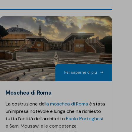
Per saperne di più
Moschea di Roma
La costruzione del
la moschea di Roma
è stata
un'impresa notevole e lunga che ha richiesto
tutta l'abilità dell'architetto
Paolo Portoghesi
e
Sami Mousawi e
le competenze