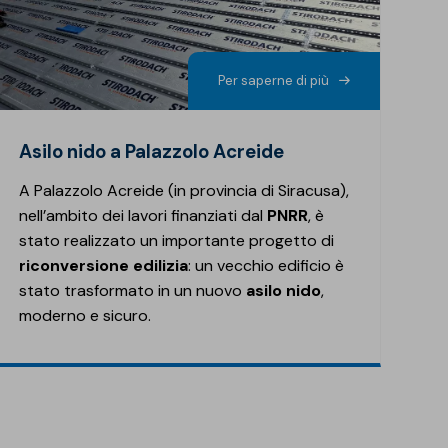
cimenti impermeabilizzazione
rmeabilizzazione di coperture industriali
tezione dal radon
caldamento a pavimento
e interrate
riali bio-based
portamento al fuoco delle coperture
iere protettive
o civile
i interni (pavimenti radianti, pavimenti PMMA, ...)
Per saperne di più
erie
cine
li prefabbricati
utenzione stradale
uzioni Sopremapool
Asilo nido a Palazzolo Acreide
zioni per fotovoltaico
e idrauliche
A Palazzolo Acreide (in provincia di Siracusa),
i e parcheggi
nell’ambito dei lavori finanziati dal
PNRR
, è
stato realizzato un importante progetto di
riconversione edilizia
: un vecchio edificio è
stato trasformato in un nuovo
asilo nido
,
moderno e sicuro.