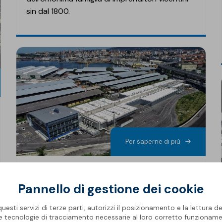
sin dal 1800.
Per saperne di più
Depuratore Acegas, Trieste
Pannello di gestione dei cookie
Il depuratore che parla con il mare: il Sistema
Innova
by Soprema per uno degli impianti più
esti servizi di terze parti, autorizzi il posizionamento e la lettura de
le tecnologie di tracciamento necessarie al loro corretto funzioname
avanzati d’Europa. Con le sofisticate