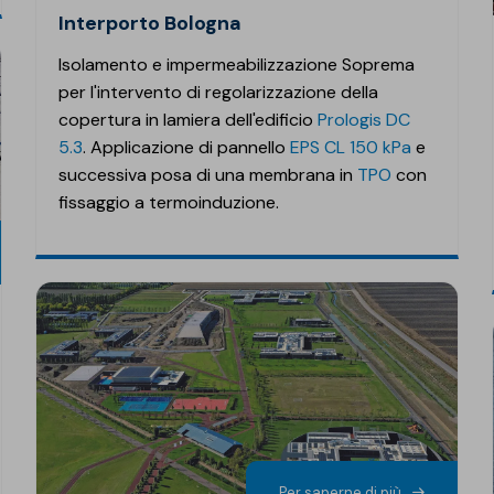
Interporto Bologna
Isolamento e impermeabilizzazione Soprema
per l'intervento di regolarizzazione della
copertura in lamiera dell'edificio
Prologis DC
5.3
. Applicazione di pannello
EPS CL 150 kPa
e
successiva posa di una membrana in
TPO
con
fissaggio a termoinduzione.
Per saperne di più