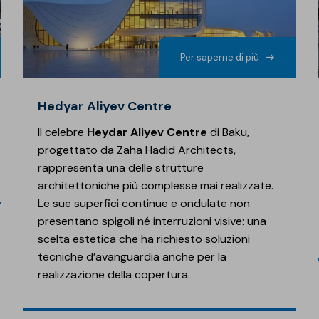
Rifa
Impe
Pro
Ris
Oper
Mate
Com
Barr
Geni
Spaz
Per saperne di più
Piscine
Gall
Pis
Modu
Membrane Sopremapool
Man
Sol
Hedyar Aliyev Centre
Solu
Accessori
Oper
Il celebre
Heydar Aliyev Centre
di Baku,
Pont
progettato da Zaha Hadid Architects,
rappresenta una delle strutture
architettoniche più complesse mai realizzate.
Le sue superfici continue e ondulate non
presentano spigoli né interruzioni visive: una
scelta estetica che ha richiesto soluzioni
tecniche d’avanguardia anche per la
realizzazione della copertura.