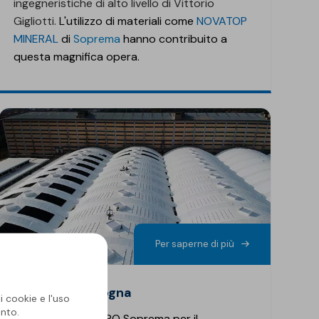
ingegneristiche di alto livello di Vittorio
Gigliotti.
L'utilizzo di materiali come
NOVATOP
MINERAL
di
Soprema
hanno contribuito a
questa magnifica opera.
Per saperne di più
Tecnopolo Bologna
i cookie e l'uso
nto.
Le membrane in TPO Soprema per il