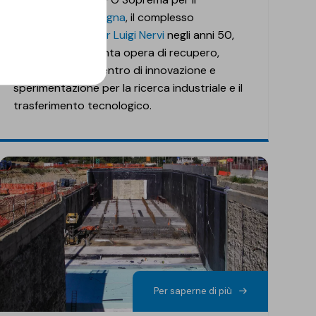
Tecnopolo di Bologna
, il complesso
progettato da
Pier Luigi Nervi
negli anni 50,
che dopo un'attenta opera di recupero,
diventa oggi un centro di innovazione e
sperimentazione per la ricerca industriale e il
trasferimento tecnologico.
Per saperne di più