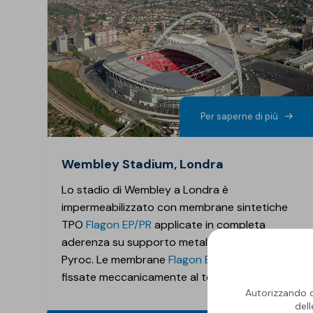
Per saperne di più
Wembley Stadium, Londra
Lo stadio di Wembley a Londra è
impermeabilizzato con membrane sintetiche
TPO
Flagon EP/PR
applicate in completa
aderenza su supporto metallico e pannelli
Pyroc. Le membrane
Flagon EP/PV
F sono
fissate meccanicamente al tetto.
Autorizzando qu
del