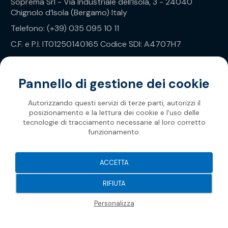
Soprema Srl - Via Industriale dell’Isola, 3 - 24040
Chignolo d’Isola (Bergamo) Italy
Telefono: (+39) 035 095 10 11
C.F. e P.I. IT01250140165 Codice SDI: A4707H7
Privacy Policy
Pannello di gestione dei cookie
Autorizzando questi servizi di terze parti, autorizzi il
posizionamento e la lettura dei cookie e l'uso delle
tecnologie di tracciamento necessarie al loro corretto
funzionamento.
Soprema 2026
ACCETTA
RIFIUTA
Personalizza