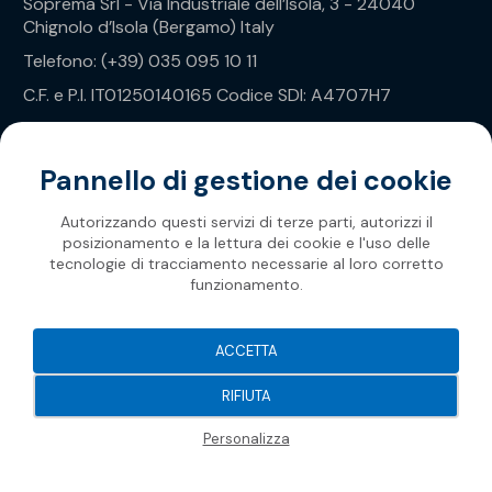
Soprema Srl - Via Industriale dell’Isola, 3 - 24040
Chignolo d’Isola (Bergamo) Italy
Telefono: (+39) 035 095 10 11
C.F. e P.I. IT01250140165 Codice SDI: A4707H7
Privacy Policy
Pannello di gestione dei cookie
Autorizzando questi servizi di terze parti, autorizzi il
posizionamento e la lettura dei cookie e l'uso delle
tecnologie di tracciamento necessarie al loro corretto
funzionamento.
Soprema 2026
ACCETTA
RIFIUTA
Personalizza