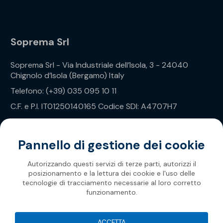
Soprema Srl
Soprema Srl - Via Industriale dell’Isola, 3 - 24040
Chignolo d’Isola (Bergamo) Italy
Telefono: (+39) 035 095 10 11
C.F. e P.I. IT01250140165 Codice SDI: A4707H7
Privacy Policy
Pannello di gestione dei cookie
Autorizzando questi servizi di terze parti, autorizzi il
posizionamento e la lettura dei cookie e l'uso delle
tecnologie di tracciamento necessarie al loro corretto
funzionamento.
Soprema 2026
ACCETTA