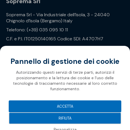
Soprema Srl
Soprema Srl - Via Industriale dell’Isola, 3 - 24040
Chignolo d’Isola (Bergamo) Italy
Telefono: (+39) 035 095 10 11
C.F. e P.I. IT01250140165 Codice SDI: A4707H7
Privacy Policy
Pannello di gestione dei cookie
Autorizzando questi servizi di terze parti, autorizzi il
posizionamento e la lettura dei cookie e l'uso delle
tecnologie di tracciamento necessarie al loro corretto
funzionamento.
Soprema 2026
ACCETTA
RIFIUTA
Personalizza