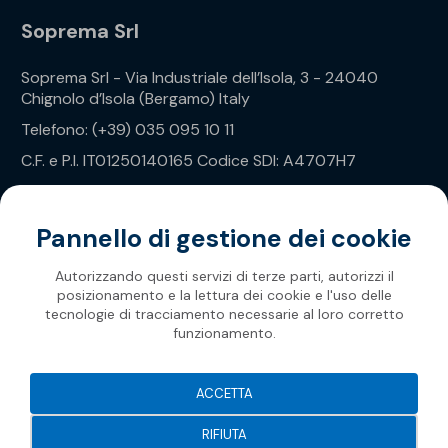
Soprema Srl
Soprema Srl - Via Industriale dell’Isola, 3 - 24040
Chignolo d’Isola (Bergamo) Italy
Telefono: (+39) 035 095 10 11
C.F. e P.I. IT01250140165 Codice SDI: A4707H7
Privacy Policy
Pannello di gestione dei cookie
Autorizzando questi servizi di terze parti, autorizzi il
posizionamento e la lettura dei cookie e l'uso delle
tecnologie di tracciamento necessarie al loro corretto
funzionamento.
Soprema 2026
ACCETTA
RIFIUTA