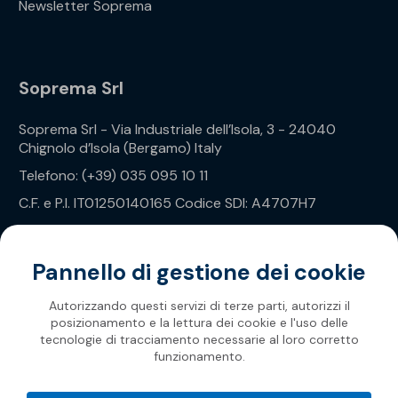
Newsletter Soprema
Soprema Srl
Soprema Srl - Via Industriale dell’Isola, 3 - 24040
Chignolo d’Isola (Bergamo) Italy
Telefono: (+39) 035 095 10 11
C.F. e P.I. IT01250140165 Codice SDI: A4707H7
Privacy Policy
Pannello di gestione dei cookie
Autorizzando questi servizi di terze parti, autorizzi il
posizionamento e la lettura dei cookie e l'uso delle
tecnologie di tracciamento necessarie al loro corretto
funzionamento.
Soprema 2026