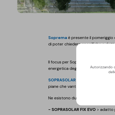
Soprema
è presente il pomeriggio 
di poter chiedere specifiche e dettag
Il focus per Soprema è in linea con l
Autorizzando qu
energetica degli edifici.
del
SOPRASOLAR FIX EVO
è infatti pr
piane che vanta semplicità, versati
Ne esistono due versioni:
- SOPRASOLAR FIX EVO
> adatto p