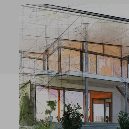
Isolanti per
sottopavimento
Sigillanti e Adesivi
Genio Civile
Sigillanti
Membrane Bituminose
Adesivi e Colle
Membrane Sintetiche
Schiume