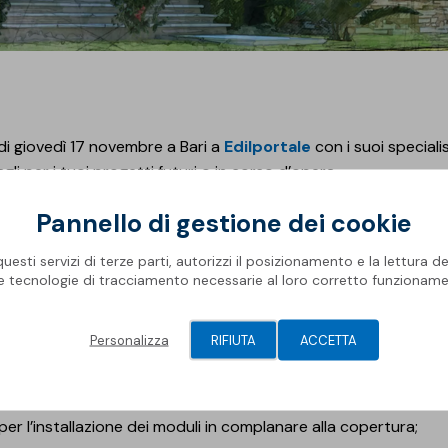
di giovedì 17 novembre a Bari a
Edilportale
con i suoi speciali
li per i tuoi progetti futuri o in corso d’opera.
Pannello di gestione dei cookie
o sviluppo di soluzioni per un’edilizia sostenibile e un migliora
esti servizi di terze parti, autorizzi il posizionamento e la lettura de
le tecnologie di tracciamento necessarie al loro corretto funzioname
esentato nel dettaglio, un innovativo sistema d’installazione p
lità e un supporto progettuale a 360°.
Personalizza
RIFIUTA
ACCETTA
er l’installazione dei moduli in complanare alla copertura;