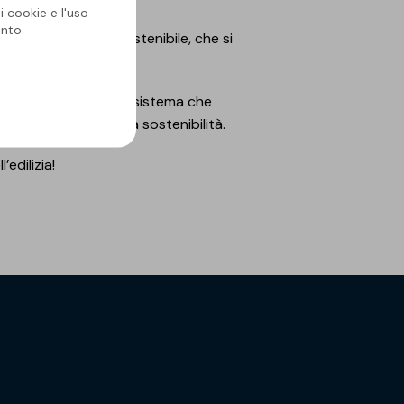
i cookie e l'uso
nto.
he e la transizione sostenibile, che si
tra cui
Soprasolar
, il sistema che
pre più orientata alla sostenibilità.
’edilizia!