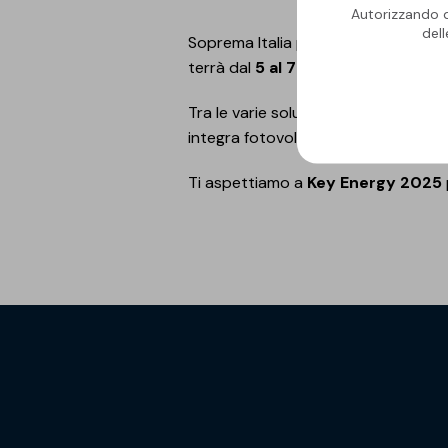
Autorizzando qu
del
Soprema Italia parteciperà al
Key 
terrà dal
5 al 7 marzo 2025
presso
Tra le varie soluzioni Soprema, i visi
integra fotovoltaico e impermeabilizz
Ti aspettiamo a
Key Energy 2025