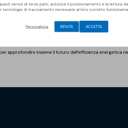
esti servizi di terze parti, autorizzi il posizionamento e la lettura de
le tecnologie di tracciamento necessarie al loro corretto funzioname
Energy 2025
, l’evento di riferimento per le soluzioni energetic
 la
Fiera di Rimini.
Personalizza
RIFIUTA
ACCETTA
tatori avranno l’opportunità di scoprire i sistemi più avanzati, 
azione per coperture efficienti e resilienti, per un’edilizia sem
per approfondire insieme il futuro dell’efficienza energetica nell