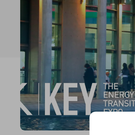
Isolanti per
sottopavimento
Sigillanti e Adesivi
Genio Civile
Sigillanti
Membrane Bituminose
Adesivi e Colle
Membrane Sintetiche
Schiume