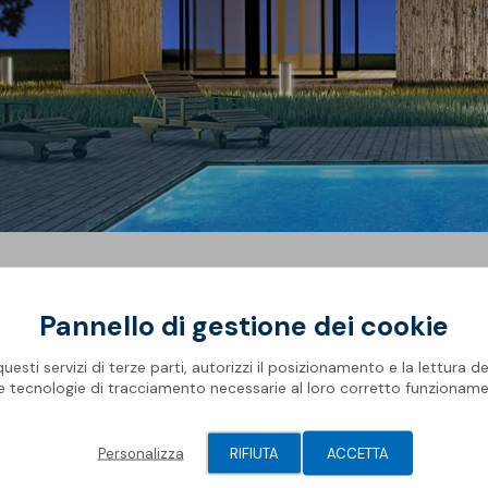
Pannello di gestione dei cookie
llness Barcelona
” la fiera internazionale dedicata al mondo de
esti servizi di terze parti, autorizzi il posizionamento e la lettura de
le tecnologie di tracciamento necessarie al loro corretto funzioname
pettiamo al Padiglione 4 Stand 76 per farvi scoprire le novit
Personalizza
RIFIUTA
ACCETTA
 progettate per impermeabilizzare, proteggere e decorare la p