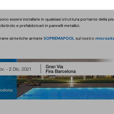
urazione di piscine esistenti, che siano private, pubbliche o 
ono essere installate in qualsiasi struttura portante della p
stirolo e prefabbricati in pannelli metallici.
rane sintetiche armate
SOPREMAPOOL
sul nostro
microsit