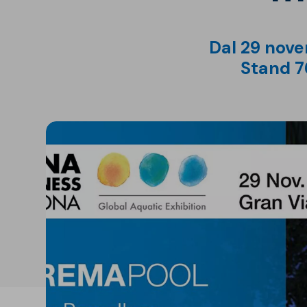
Isolanti per
sottopavimento
Dal 29 nove
Sigillanti e Adesivi
Genio Civile
Stand 7
Sigillanti
Membrane Bituminose
Adesivi e Colle
Membrane Sintetiche
Schiume