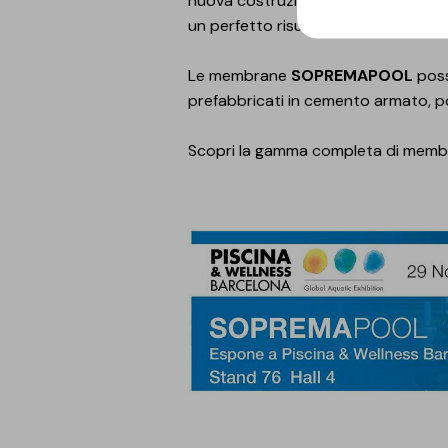
nuova costruzione e per la ristrutt
un perfetto risultato estetico.
Le membrane
SOPREMAPOOL
poss
prefabbricati in cemento armato, poli
Scopri la gamma completa di memb