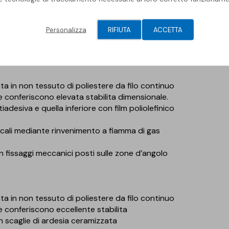
ana o sub-orizzontale pendenza compresa tra
ibile, alla completa rimozione delle lattonerie,
Personalizza
RIFIUTA
ACCETTA
ento impermeabile esistente
in non tessuto di poliestere da filo continuo
e conferiscono elevata stabilita dimensionale.
adesiva e quella inferiore con film poliolefinico
ticali mediante rinvenimento a fiamma di gas
con fissaggi meccanici posti sulle zone d’angolo
in non tessuto di poliestere da filo continuo
e conferiscono eccellente stabilita
 scaglie di ardesia ceramizzata