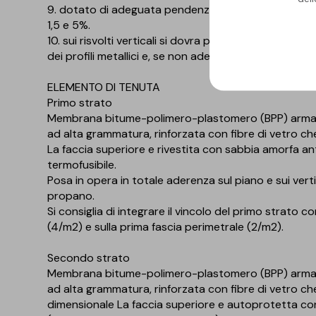
9. dotato di adeguata pendenza. Per copertura pi
1,5 e 5%.
10. sui risvolti verticali si dovra provvedere, ove poss
dei profili metallici e, se non aderente, del rivestim
ELEMENTO DI TENUTA
Primo strato
Membrana bitume-polimero-plastomero (BPP) armata 
ad alta grammatura, rinforzata con fibre di vetro ch
La faccia superiore e rivestita con sabbia amorfa anti
termofusibile.
Posa in opera in totale aderenza sul piano e sui ver
propano.
Si consiglia di integrare il vincolo del primo strato 
(4/m2) e sulla prima fascia perimetrale (2/m2).
Secondo strato
Membrana bitume-polimero-plastomero (BPP) armata 
ad alta grammatura, rinforzata con fibre di vetro ch
dimensionale La faccia superiore e autoprotetta con