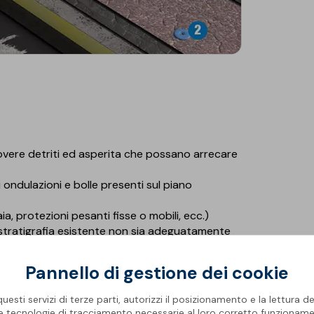
overe detriti ed asperita che possano arrecare
ondulazioni e bolle presenti sul piano
ia, protezioni pesanti fisse o mobili, ecc.)
a stratigrafia esistente non sia adeguatamente
e eseguito con apposito schema di fissaggio
Pannello di gestione dei cookie
nti il nuovo pacchetto di impermeabilizzazione
esti servizi di terze parti, autorizzi il posizionamento e la lettura de
ecuzione del fissaggio meccanico
le tecnologie di tracciamento necessarie al loro corretto funzioname