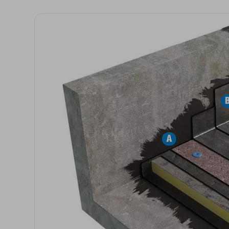
Isolanti per
sottopavimento
Sigillanti e Adesivi
Genio Civile
Sigillanti
Membrane Bituminose
Adesivi e Colle
Membrane Sintetiche
Schiume