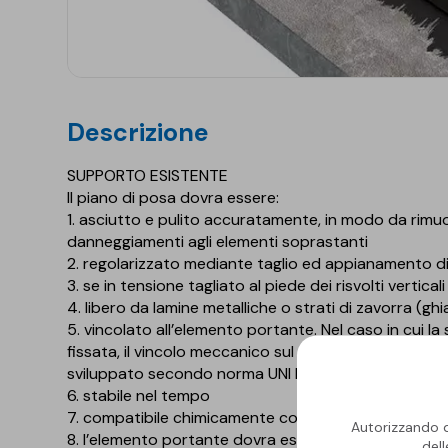
descrizione
SUPPORTO ESISTENTE
Il piano di posa dovra essere:
1. asciutto e pulito accuratamente, in modo da rimu
danneggiamenti agli elementi soprastanti
2. regolarizzato mediante taglio ed appianamento di 
3. se in tensione tagliato al piede dei risvolti verticali
4. libero da lamine metalliche o strati di zavorra (ghia
5. vincolato all’elemento portante. Nel caso in cui l
fissata, il vincolo meccanico sul piano dovra esser
sviluppato secondo norma UNI EN 1991-1-4.
6. stabile nel tempo
7. compatibile chimicamente con i materiali costitue
Autorizzando qu
8. l’elemento portante dovra essere idoneo per l’es
del