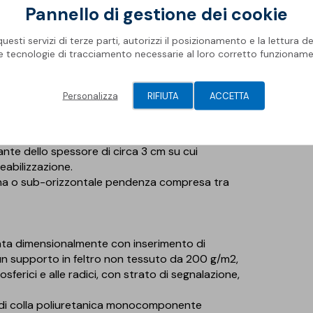
Pannello di gestione dei cookie
esti servizi di terze parti, autorizzi il posizionamento e la lettura de
le tecnologie di tracciamento necessarie al loro corretto funzioname
erita che possano arrecare danneggiamenti agli
Personalizza
RIFIUTA
ACCETTA
nti il pacchetto di copertura
ggio; nel caso di massetti alleggeriti prevedere
nte dello spessore di circa 3 cm su cui
eabilizzazione.
ana o sub-orizzontale pendenza compresa tra
ata dimensionalmente con inserimento di
n supporto in feltro non tessuto da 200 g/m2,
sferici e alle radici, con strato di segnalazione,
o di colla poliuretanica monocomponente