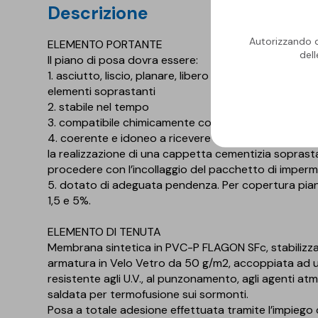
descrizione
Autorizzando qu
ELEMENTO PORTANTE
del
Il piano di posa dovra essere:
1. asciutto, liscio, planare, libero da detriti ed asp
elementi soprastanti
2. stabile nel tempo
3. compatibile chimicamente con i materiali costitue
4. coerente e idoneo a ricevere uno strato di incolla
la realizzazione di una cappetta cementizia soprasta
procedere con l’incollaggio del pacchetto di imperm
5. dotato di adeguata pendenza. Per copertura pi
1,5 e 5%.
ELEMENTO DI TENUTA
Membrana sintetica in PVC-P FLAGON SFc, stabilizz
armatura in Velo Vetro da 50 g/m2, accoppiata ad u
resistente agli U.V., al punzonamento, agli agenti atmo
saldata per termofusione sui sormonti.
Posa a totale adesione effettuata tramite l’impieg