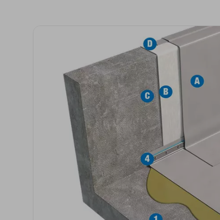
Isolanti per
sottopavimento
Sigillanti e Adesivi
Genio Civile
Sigillanti
Membrane Bituminose
Adesivi e Colle
Membrane Sintetiche
Schiume