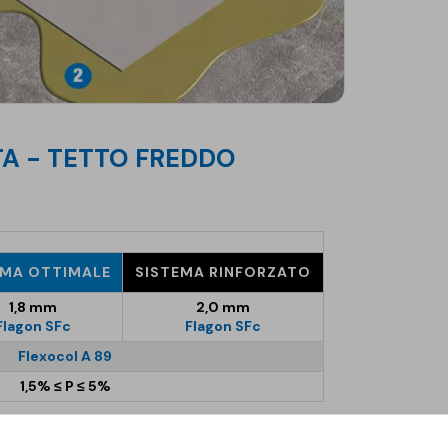
EMA OTTIMALE
SISTEMA RINFORZATO
1,8 mm
2,0 mm
Flagon SFc
Flagon SFc
Flexocol A 89
1,5% ≤ P ≤ 5%