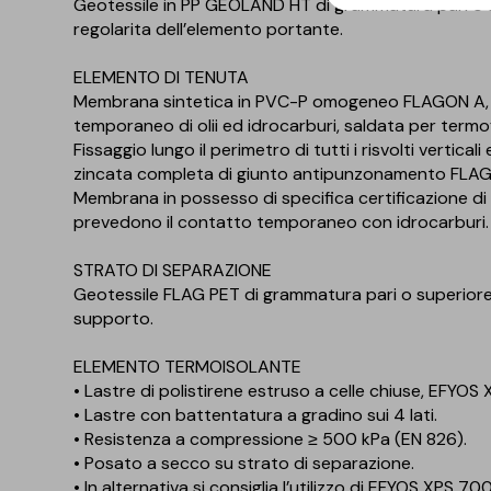
Geotessile in PP GEOLAND HT di grammatura pari o s
regolarita dell’elemento portante.
ELEMENTO DI TENUTA
Membrana sintetica in PVC-P omogeneo FLAGON A, d
temporaneo di olii ed idrocarburi, saldata per termo
Fissaggio lungo il perimetro di tutti i risvolti vertic
zincata completa di giunto antipunzonamento FLAG 
Membrana in possesso di specifica certificazione di i
prevedono il contatto temporaneo con idrocarburi.
STRATO DI SEPARAZIONE
Geotessile FLAG PET di grammatura pari o superiore 
supporto.
ELEMENTO TERMOISOLANTE
• Lastre di polistirene estruso a celle chiuse, EFYOS
• Lastre con battentatura a gradino sui 4 lati.
• Resistenza a compressione ≥ 500 kPa (EN 826).
• Posato a secco su strato di separazione.
• In alternativa si consiglia l’utilizzo di EFYOS XPS 70