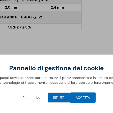
2,0 mm
2,4 mm
EOLAND HT ≥ 400 g/m2
1,5% ≤ P ≤ 5%
Pannello di gestione dei cookie
he possano arrecare danneggiamenti agli elementi
esti servizi di terze parti, autorizzi il posizionamento e la lettura de
le tecnologie di tracciamento necessarie al loro corretto funzioname
nti il pacchetto di copertura.
ana o sub-orizzontale pendenza compresa tra
Personalizza
RIFIUTA
ACCETTA