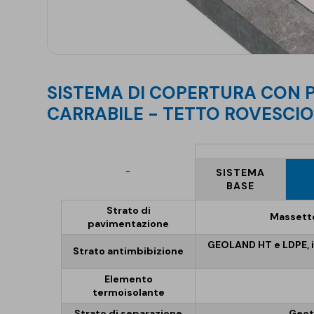
SISTEMA DI COPERTURA CON PAVIMENTAZIONE
CARRABILE - TETTO ROVESCI
-
SISTEMA
BASE
Strato di
Massetto
pavimentazione
GEOLAND HT e LDPE, in
Strato antimbibizione
Elemento
termoisolante
Strato di separazione
Geot