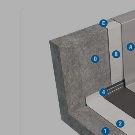
Isolanti per
sottopavimento
Sigillanti e Adesivi
Genio Civile
Sigillanti
Membrane Bituminose
Adesivi e Colle
Membrane Sintetiche
Schiume