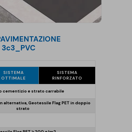
O 3c3_PVC
SISTEMA
SISTEMA
OTTIMALE
RINFORZATO
 cementizio e strato carrabile
 alternativa, Geotessile Flag PET in doppio
strato
essile Flag PET ≥ 200 g/m2