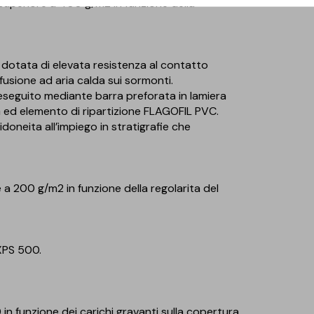
uperiore a 400 g/m2 in funzione della
otata di elevata resistenza al contatto
fusione ad aria calda sui sormonti.
ali eseguito mediante barra preforata in lamiera
ed elemento di ripartizione FLAGOFIL PVC.
doneita all’impiego in stratigrafie che
a 200 g/m2 in funzione della regolarita del
 XPS 500.
0 in funzione dei carichi gravanti sulla copertura.