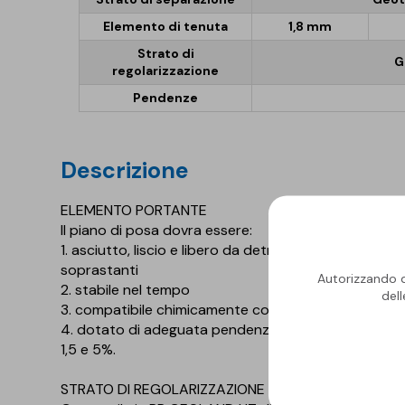
Elemento di tenuta
1,8 mm
Strato di
G
regolarizzazione
Pendenze
descrizione
ELEMENTO PORTANTE
Il piano di posa dovra essere:
1. asciutto, liscio e libero da detriti ed asperita c
soprastanti
Autorizzando qu
2. stabile nel tempo
del
3. compatibile chimicamente con i materiali costitue
4. dotato di adeguata pendenza. Per copertura pi
1,5 e 5%.
STRATO DI REGOLARIZZAZIONE