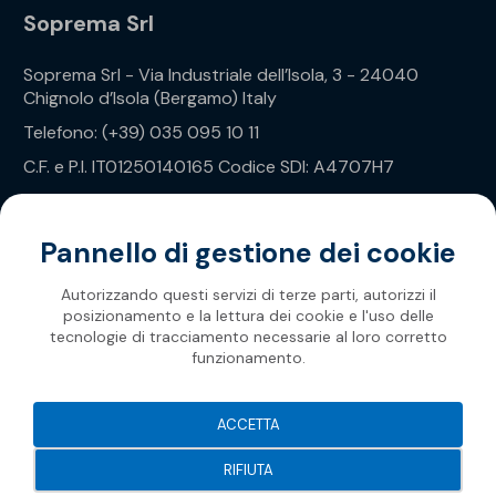
Soprema Srl
Soprema Srl - Via Industriale dell’Isola, 3 - 24040
Chignolo d’Isola (Bergamo) Italy
Telefono: (+39) 035 095 10 11
C.F. e P.I. IT01250140165 Codice SDI: A4707H7
Privacy Policy
Pannello di gestione dei cookie
Autorizzando questi servizi di terze parti, autorizzi il
posizionamento e la lettura dei cookie e l'uso delle
tecnologie di tracciamento necessarie al loro corretto
funzionamento.
Soprema 2026
ACCETTA
RIFIUTA