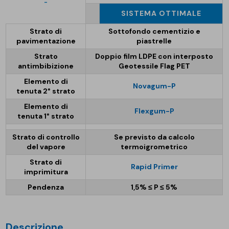
-
SISTEMA OTTIMALE
Strato di
Sottofondo cementizio e
pavimentazione
piastrelle
Strato
Doppio film LDPE con interposto
antimbibizione
Geotessile Flag PET
Elemento di
Novagum-P
tenuta 2° strato
Elemento di
Flexgum-P
tenuta 1° strato
Strato di controllo
Se previsto da calcolo
del vapore
termoigrometrico
Strato di
Rapid Primer
imprimitura
Pendenza
1,5% ≤ P ≤ 5%
descrizione