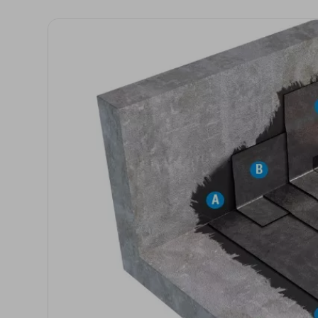
Isolanti per
sottopavimento
Sigillanti e Adesivi
Genio Civile
Sigillanti
Membrane Bituminose
Adesivi e Colle
Membrane Sintetiche
Schiume