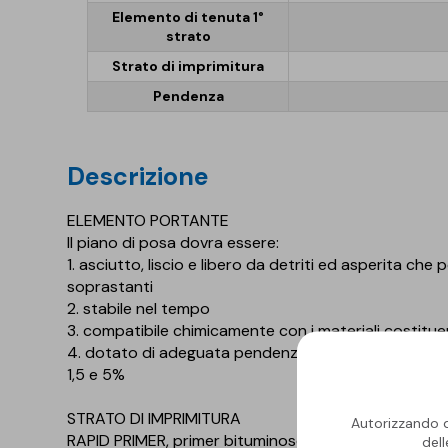
Elemento di tenuta 1°
strato
Strato di imprimitura
Pendenza
descrizione
ELEMENTO PORTANTE
Il piano di posa dovra essere:
1. asciutto, liscio e libero da detriti ed asperita c
soprastanti
2. stabile nel tempo
3. compatibile chimicamente con i materiali costitue
4. dotato di adeguata pendenza. Per copertura pi
1,5 e 5%
STRATO DI IMPRIMITURA
Autorizzando qu
RAPID PRIMER, primer bituminoso al solvente a rap
del