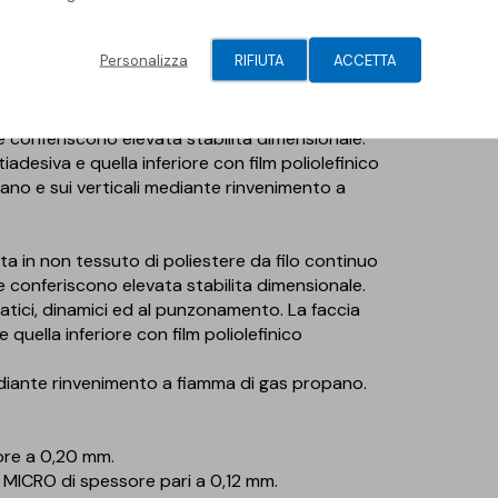
 la polverosita dell’elemento portante.
Personalizza
RIFIUTA
ACCETTA
 in non tessuto di poliestere da filo continuo
e conferiscono elevata stabilita dimensionale.
adesiva e quella inferiore con film poliolefinico
iano e sui verticali mediante rinvenimento a
in non tessuto di poliestere da filo continuo
e conferiscono elevata stabilita dimensionale.
tatici, dinamici ed al punzonamento. La faccia
quella inferiore con film poliolefinico
ediante rinvenimento a fiamma di gas propano.
ore a 0,20 mm.
G MICRO di spessore pari a 0,12 mm.