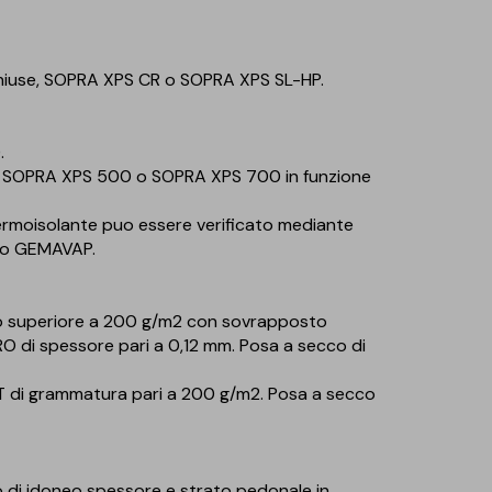
e chiuse, SOPRA XPS CR o SOPRA XPS SL-HP.
.
zo di SOPRA XPS 500 o SOPRA XPS 700 in funzione
termoisolante puo essere verificato mediante
ato GEMAVAP.
 o superiore a 200 g/m2 con sovrapposto
 di spessore pari a 0,12 mm. Posa a secco di
ET di grammatura pari a 200 g/m2. Posa a secco
o di idoneo spessore e strato pedonale in