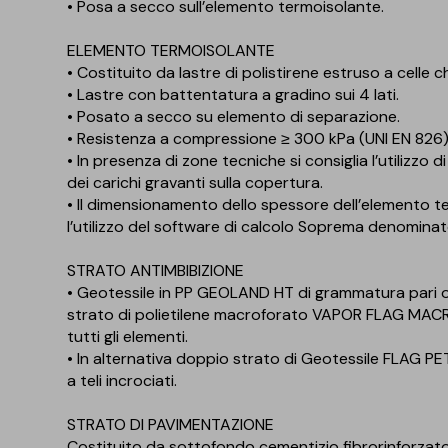
• Posa a secco sull’elemento termoisolante.
ELEMENTO TERMOISOLANTE
• Costituito da lastre di polistirene estruso a cell
• Lastre con battentatura a gradino sui 4 lati.
• Posato a secco su elemento di separazione.
• Resistenza a compressione ≥ 300 kPa (UNI EN 826)
• In presenza di zone tecniche si consiglia l’utiliz
dei carichi gravanti sulla copertura.
• Il dimensionamento dello spessore dell’elemento 
l’utilizzo del software di calcolo Soprema denomin
STRATO ANTIMBIBIZIONE
• Geotessile in PP GEOLAND HT di grammatura pari
strato di polietilene macroforato VAPOR FLAG MACRO
tutti gli elementi.
• In alternativa doppio strato di Geotessile FLAG P
a teli incrociati.
STRATO DI PAVIMENTAZIONE
Costituito da sottofondo cementizio fibrorinforzat