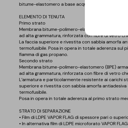
bitume-elastomero a base acqua idonei per bloccare
ELEMENTO DI TENUTA
Primo strato
Membrana bitume-polimero-elastomero (BPE), armata
ad alta grammatura, rinforzata con fibre di vetro ch
La faccia superiore e rivestita con sabbia amorfa anti
termofusibile. Posa in opera in totale aderenza sul p
fiamma di gas propano.
Secondo strato
Membrana bitume-polimero-elastomero (BPE) armata 
ad alta grammatura, rinforzata con fibre di vetro ch
L’armatura e particolarmente resistente ai carichi s
superiore e rivestita con sabbia amorfa antiadesiva e 
termofusibile.
Posa in opera in totale aderenza al primo strato m
STRATO DI SEPARAZIONE
• Film di LDPE VAPOR FLAG di spessore pari o superi
• In alternativa film di LDPE microforato VAPOR FLA