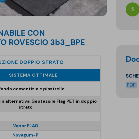
5
TO ROVESCIO 3b3_BPE
D
UZIONE DOPPIO STRATO
SISTEMA OTTIMALE
SCH
PDF
fondo cementizio e piastrelle
n alternativa, Geotessile Flag PET in doppio
strato
Vapor FLAG
Novagum-P