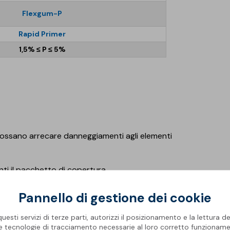
Flexgum-P
Rapid Primer
1,5% ≤ P ≤ 5%
he possano arrecare danneggiamenti agli elementi
nti il pacchetto di copertura
ana o sub-orizzontale pendenza compresa tra
Pannello di gestione dei cookie
esti servizi di terze parti, autorizzi il posizionamento e la lettura de
ida essiccazione o AQUADERE, emulsione
le tecnologie di tracciamento necessarie al loro corretto funzioname