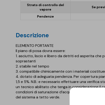
Strato di controllo del
Se prev
vapore
Pendenze
descrizione
ELEMENTO PORTANTE
Il piano di posa dovra essere:
1. asciutto, liscio e libero da detriti ed asperita c
soprastanti
2. stabile nel tempo
3. compatibile chimicamente con i materiali costitue
4. dotato di adeguata pendenza. Per copertura pi
1,5 e 5%. N.B.: e necessario effettuare una verifica s
un tecnico abilitato che tenga in considerazione il 
condizioni di saturazione d’acqua. Tale verifica dov
del sistema a tetto verde.