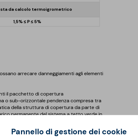
ista da calcolo termoigrometrico
1,5% ≤ P ≤ 5%
he possano arrecare danneggiamenti agli elementi
nti il pacchetto di copertura
ana o sub-orizzontale pendenza compresa tra
tatica della struttura di copertura da parte di
carico permanente del sistema a tetto verde in
ra essere effettuata preliminarmente alla posa
Pannello di gestione dei cookie