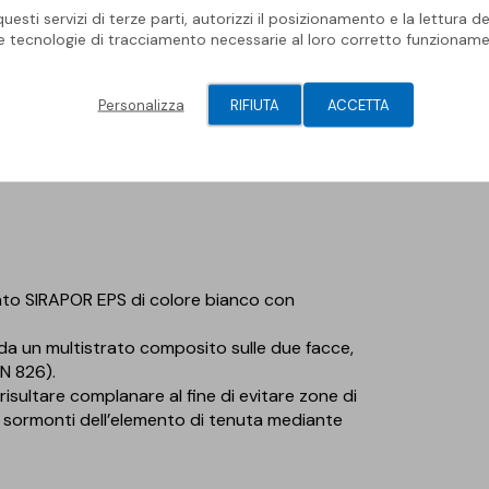
esti servizi di terze parti, autorizzi il posizionamento e la lettura de
posa a secco di Geotessile in PP GEOLAND HT di
le tecnologie di tracciamento necessarie al loro corretto funzioname
 uso di Vapor Flag.
Personalizza
RIFIUTA
ACCETTA
lo “Strati del controllo del vapore”.
zato SIRAPOR EPS di colore bianco con
e da un multistrato composito sulle due facce,
N 826).
e risultare complanare al fine di evitare zone di
i sormonti dell’elemento di tenuta mediante