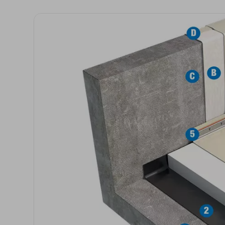
Isolanti per
sottopavimento
Sigillanti e Adesivi
Genio Civile
Sigillanti
Membrane Bituminose
Adesivi e Colle
Membrane Sintetiche
Schiume