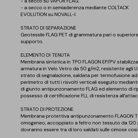
- a secco su VAPOR FLAG.
- a secco o in semiaderenza mediante COLTACK
EVOLUTION su NOVALL-I.
STRATO DI SEPARAZIONE
Geotessile FLAG PET di grammatura pari o superiore 
supporto.
ELEMENTO DI TENUTA
Membrana sintetica in TPO FLAGON EP/PV stabilizza
armatura in Velo Vetro da 50 g/m2, resistente agli U.V.
strato di segnalazione, saldata per termofusione ad a
perimetro di tutti i risvolti verticali eseguito media
di giunto antipunzonamento FLAG ed elemento di ri
possesso di certificazione FLL di resistenza all’attacc
STRATO DI PROTEZIONE
Membrana protettiva antipunzonamento FLAGON TS c
omogeneo, accoppiato a feltro non tessuto da 120 g/
dovranno essere tra di loro saldati sulle cimose cos