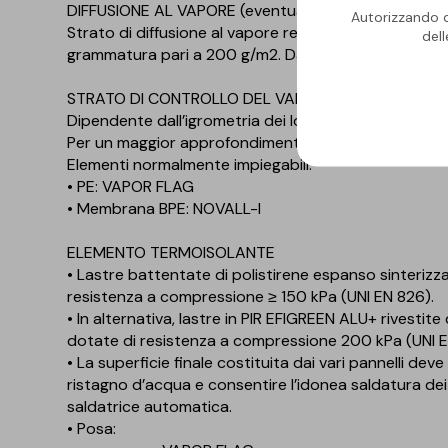
DIFFUSIONE AL VAPORE (eventuale)
Autorizzando qu
Strato di diffusione al vapore realizzato mediante 
del
grammatura pari a 200 g/m2. Da prevedere solo con
STRATO DI CONTROLLO DEL VAPORE
Dipendente dall’igrometria dei locali sottostanti.
Per un maggior approfondimento consultare il fascico
Elementi normalmente impiegabili:
• PE: VAPOR FLAG
• Membrana BPE: NOVALL-I
ELEMENTO TERMOISOLANTE
• Lastre battentate di polistirene espanso sinteriz
resistenza a compressione ≥ 150 kPa (UNI EN 826).
• In alternativa, lastre in PIR EFIGREEN ALU+ rivestit
dotate di resistenza a compressione 200 kPa (UNI E
• La superficie finale costituita dai vari pannelli dev
ristagno d’acqua e consentire l’idonea saldatura de
saldatrice automatica.
• Posa: