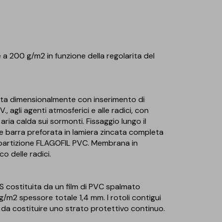
a 200 g/m2 in funzione della regolarita del
ta dimensionalmente con inserimento di
, agli agenti atmosferici e alle radici, con
ria calda sui sormonti. Fissaggio lungo il
nte barra preforata in lamiera zincata completa
partizione FLAGOFIL PVC. Membrana in
o delle radici.
ostituita da un film di PVC spalmato
m2 spessore totale 1,4 mm. I rotoli contigui
i da costituire uno strato protettivo continuo.