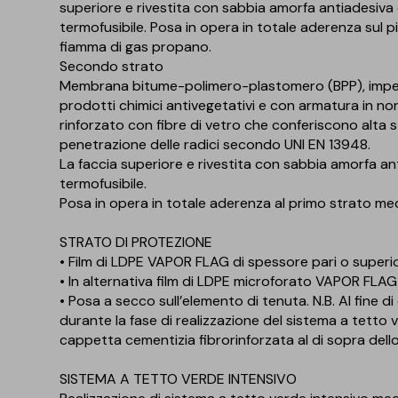
superiore e rivestita con sabbia amorfa antiadesiva e 
termofusibile. Posa in opera in totale aderenza sul p
fiamma di gas propano.
Secondo strato
Membrana bitume-polimero-plastomero (BPP), imperfor
prodotti chimici antivegetativi e con armatura in non
rinforzato con fibre di vetro che conferiscono alta 
penetrazione delle radici secondo UNI EN 13948.
La faccia superiore e rivestita con sabbia amorfa anti
termofusibile.
Posa in opera in totale aderenza al primo strato m
STRATO DI PROTEZIONE
• Film di LDPE VAPOR FLAG di spessore pari o superi
• In alternativa film di LDPE microforato VAPOR FLA
• Posa a secco sull’elemento di tenuta. N.B. Al fine 
durante la fase di realizzazione del sistema a tetto 
cappetta cementizia fibrorinforzata al di sopra dell
SISTEMA A TETTO VERDE INTENSIVO