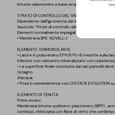
bitume-elastomero a base acqua idonei per bloccare
del
STRATO DI CONTROLLO DEL VAPORE
Dipendente dall’igrometria dei locali sottostanti. P
fascicolo “Strati di controllo del vapore”.
Elementi normalmente impiegabili:
• Membrana BPE: NOVALL-I
ELEMENTO TERMOISOLANTE
• Lastre in poliuretano EFYOS PU-B rivestite sulla fa
inferiore con velovetro mineralizzato con resistenza
• La superficie finale costituita dai vari pannelli dev
ristagno
d’acqua.
• Posa in semiaderenza con COLTACK EVOLUTION su 
ELEMENTO DI TENUTA
Primo strato
Membrana bitume-polimero-plastomero (BPP) , armata
continuo, rinforzata con fibre di vetro che conferisc