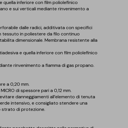
quella inferiore con film poliolefinico
iano e sui verticali mediante rinvenimento a
abile dalle radici, additivata con specifici
 tessuto in poliestere da filo continuo
stabilita dimensionale. Membrana resistente alla
adesiva e quella inferiore con film poliolefinico
ediante rinvenimento a fiamma di gas propano.
ore a 0,20 mm.
G MICRO di spessore pari a 0,12 mm.
di evitare danneggiamenti all’elemento di tenuta
verde intensivo, e consigliato stendere una
o strato di protezione.