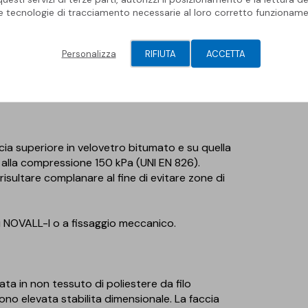
 la polverosita dell’elemento portante.
le tecnologie di tracciamento necessarie al loro corretto funzioname
Personalizza
RIFIUTA
ACCETTA
er un maggior approfondimento consultare il
ccia superiore in velovetro bitumato e su quella
 alla compressione 150 kPa (UNI EN 826).
e risultare complanare al fine di evitare zone di
NOVALL-I o a fissaggio meccanico.
 in non tessuto di poliestere da filo
ono elevata stabilita dimensionale. La faccia