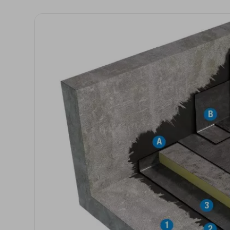
Isolanti per
sottopavimento
Sigillanti e Adesivi
Genio Civile
Sigillanti
Membrane Bituminose
Adesivi e Colle
Membrane Sintetiche
Schiume