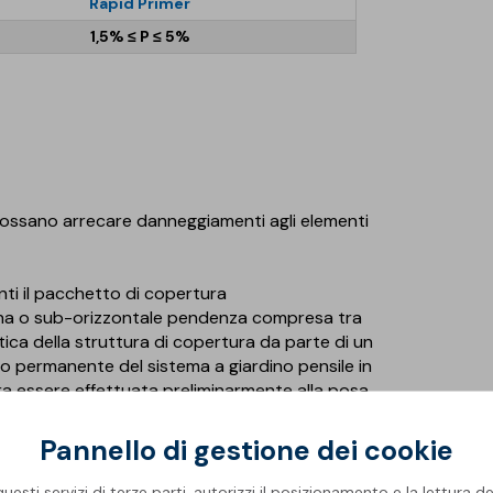
Rapid Primer
1,5% ≤ P ≤ 5%
he possano arrecare danneggiamenti agli elementi
nti il pacchetto di copertura
ana o sub-orizzontale pendenza compresa tra
atica della struttura di copertura da parte di un
ico permanente del sistema a giardino pensile in
ra essere effettuata preliminarmente alla posa
Pannello di gestione dei cookie
ida essiccazione o AQUADERE, emulsione
esti servizi di terze parti, autorizzi il posizionamento e la lettura de