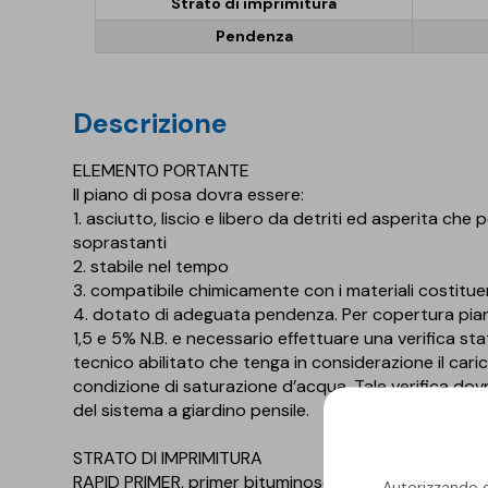
Strato di imprimitura
Pendenza
descrizione
ELEMENTO PORTANTE
Il piano di posa dovra essere:
1. asciutto, liscio e libero da detriti ed asperita c
soprastanti
2. stabile nel tempo
3. compatibile chimicamente con i materiali costitue
4. dotato di adeguata pendenza. Per copertura pi
1,5 e 5% N.B. e necessario effettuare una verifica st
tecnico abilitato che tenga in considerazione il car
condizione di saturazione d’acqua. Tale verifica dov
del sistema a giardino pensile.
STRATO DI IMPRIMITURA
RAPID PRIMER, primer bituminoso al solvente a rap
Autorizzando qu