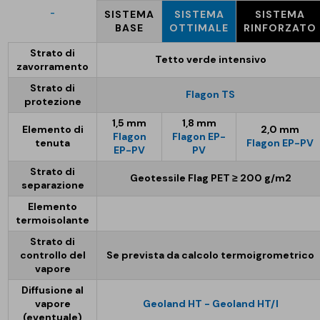
-
SISTEMA
SISTEMA
SISTEMA
BASE
OTTIMALE
RINFORZATO
Strato di
Tetto verde intensivo
zavorramento
Strato di
Flagon TS
protezione
1,5 mm
1,8 mm
Elemento di
2,0 mm
Flagon
Flagon EP-
tenuta
Flagon EP-PV
EP-PV
PV
Strato di
Geotessile Flag PET ≥ 200 g/m2
separazione
Elemento
termoisolante
Strato di
controllo del
Se prevista da calcolo termoigrometrico
vapore
Diffusione al
vapore
Geoland HT - Geoland HT/I
(eventuale)