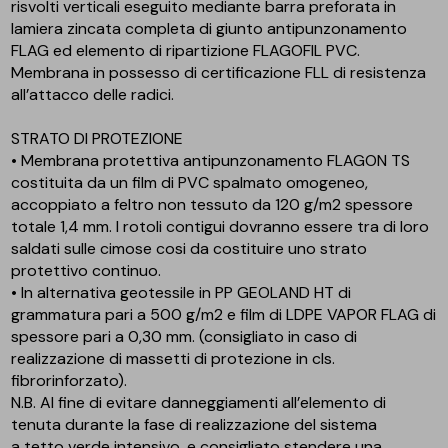
risvolti verticali eseguito mediante barra preforata in
lamiera zincata completa di giunto antipunzonamento
FLAG ed elemento di ripartizione FLAGOFIL PVC.
Membrana in possesso di certificazione FLL di resistenza
all’attacco delle radici.
STRATO DI PROTEZIONE
• Membrana protettiva antipunzonamento FLAGON TS
costituita da un film di PVC spalmato omogeneo,
accoppiato a feltro non tessuto da 120 g/m2 spessore
totale 1,4 mm. I rotoli contigui dovranno essere tra di loro
saldati sulle cimose cosi da costituire uno strato
protettivo continuo.
• In alternativa geotessile in PP GEOLAND HT di
grammatura pari a 500 g/m2 e film di LDPE VAPOR FLAG di
spessore pari a 0,30 mm. (consigliato in caso di
realizzazione di massetti di protezione in cls.
fibrorinforzato).
N.B. Al fine di evitare danneggiamenti all’elemento di
tenuta durante la fase di realizzazione del sistema
a tetto verde intensivo, e consigliato stendere una