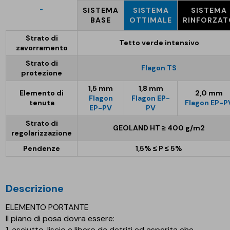
-
SISTEMA
SISTEMA
SISTEMA
BASE
OTTIMALE
RINFORZA
Strato di
Tetto verde intensivo
zavorramento
Strato di
Flagon TS
protezione
1,5 mm
1,8 mm
Elemento di
2,0 mm
Flagon
Flagon EP-
tenuta
Flagon EP-P
EP-PV
PV
Strato di
GEOLAND HT ≥ 400 g/m2
regolarizzazione
Pendenze
1,5% ≤ P ≤ 5%
descrizione
ELEMENTO PORTANTE
Il piano di posa dovra essere:
1. asciutto, liscio e libero da detriti ed asperita che