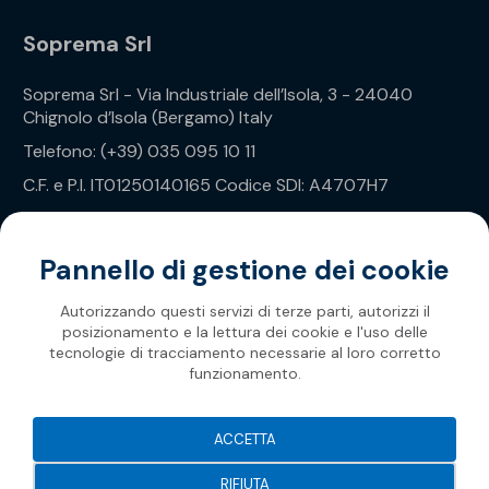
Soprema Srl
Soprema Srl - Via Industriale dell’Isola, 3 - 24040
Chignolo d’Isola (Bergamo) Italy
Telefono: (+39) 035 095 10 11
C.F. e P.I. IT01250140165 Codice SDI: A4707H7
Privacy Policy
Pannello di gestione dei cookie
Autorizzando questi servizi di terze parti, autorizzi il
posizionamento e la lettura dei cookie e l'uso delle
tecnologie di tracciamento necessarie al loro corretto
funzionamento.
Soprema 2026
ACCETTA
RIFIUTA