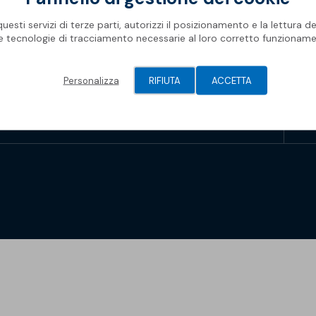
Rifa
Impe
Pro
Ris
Oggetti BIM
Oper
Mate
esti servizi di terze parti, autorizzi il posizionamento e la lettura de
Com
Barr
le tecnologie di tracciamento necessarie al loro corretto funzioname
Newsletter Soprema
Geni
Spaz
Piscine
Gall
Pis
Modu
Personalizza
RIFIUTA
ACCETTA
Membrane Sopremapool
Man
Sol
Solu
Accessori
Oper
Soprema 2026
Pont