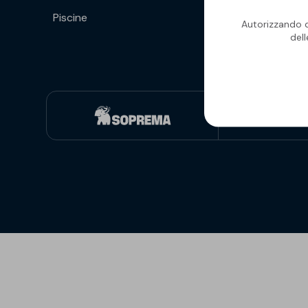
Piscine
Isolanti per
Autorizzando qu
sottopavimento
del
Sigillanti e Adesivi
Genio Civile
Sigillanti
Membrane Bituminose
Adesivi e Colle
Membrane Sintetiche
Schiume