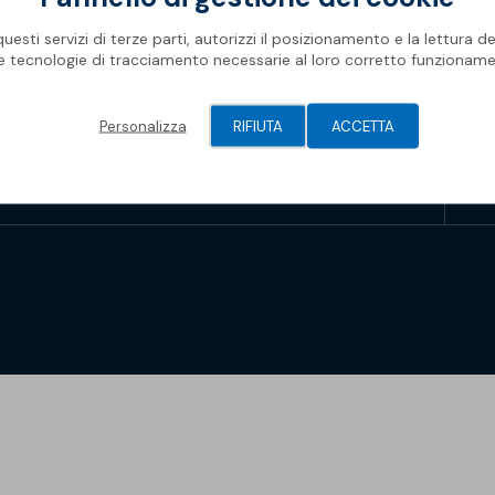
Rifa
Impe
Pro
Ris
Oggetti BIM
Oper
Mate
esti servizi di terze parti, autorizzi il posizionamento e la lettura de
Com
Barr
le tecnologie di tracciamento necessarie al loro corretto funzioname
Newsletter Soprema
Geni
Spaz
Piscine
Gall
Pis
Modu
Personalizza
RIFIUTA
ACCETTA
Membrane Sopremapool
Man
Sol
Solu
Accessori
Oper
Soprema 2026
Pont