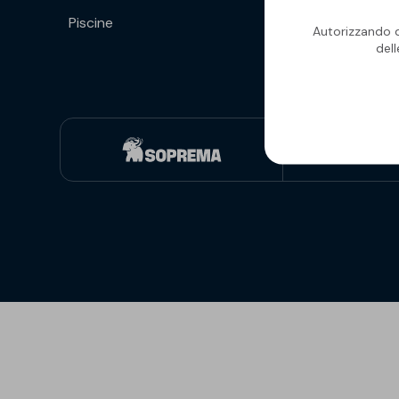
Piscine
Isolanti per
Autorizzando qu
sottopavimento
del
Sigillanti e Adesivi
Genio Civile
Sigillanti
Membrane Bituminose
Adesivi e Colle
Membrane Sintetiche
Schiume