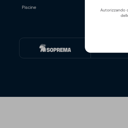
Piscine
Isolanti per
Autorizzando qu
sottopavimento
del
Sigillanti e Adesivi
Genio Civile
Sigillanti
Membrane Bituminose
Adesivi e Colle
Membrane Sintetiche
Schiume