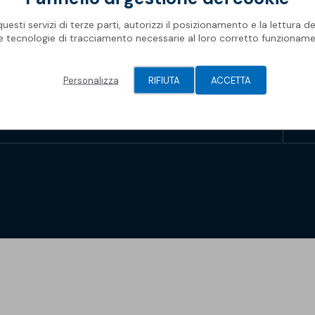
Rifa
Impe
Pro
Ris
Oggetti BIM
Oper
Mate
esti servizi di terze parti, autorizzi il posizionamento e la lettura de
Com
Barr
le tecnologie di tracciamento necessarie al loro corretto funzioname
Newsletter Soprema
Geni
Spaz
Piscine
Gall
Pis
Modu
Personalizza
RIFIUTA
ACCETTA
Membrane Sopremapool
Man
Sol
Solu
Accessori
Oper
Soprema 2026
Pont