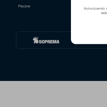
Piscine
Isolanti per
Autorizzando qu
sottopavimento
del
Sigillanti e Adesivi
Genio Civile
Sigillanti
Membrane Bituminose
Adesivi e Colle
Membrane Sintetiche
Schiume