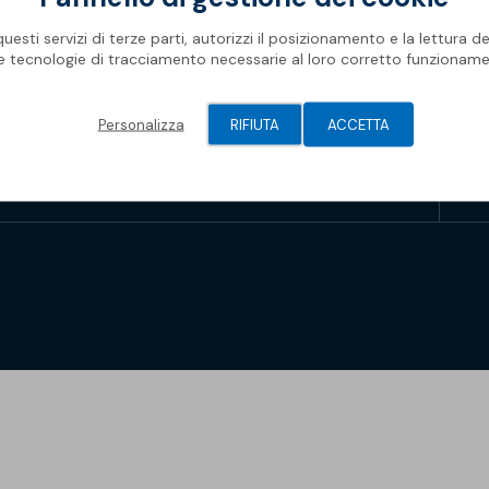
Rifa
Impe
Pro
Ris
Oggetti BIM
Oper
Mate
esti servizi di terze parti, autorizzi il posizionamento e la lettura de
Com
Barr
le tecnologie di tracciamento necessarie al loro corretto funzioname
Newsletter Soprema
Geni
Spaz
Piscine
Gall
Pis
Modu
Personalizza
RIFIUTA
ACCETTA
Membrane Sopremapool
Man
Sol
Solu
Accessori
Oper
Soprema 2026
Pont