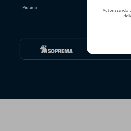
Piscine
Isolanti per
Autorizzando qu
sottopavimento
del
Sigillanti e Adesivi
Genio Civile
Sigillanti
Membrane Bituminose
Adesivi e Colle
Membrane Sintetiche
Schiume