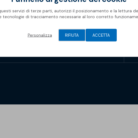
Rifa
Impe
Pro
Ris
Oggetti BIM
Oper
Mate
esti servizi di terze parti, autorizzi il posizionamento e la lettura de
Com
Barr
le tecnologie di tracciamento necessarie al loro corretto funzioname
Newsletter Soprema
Geni
Spaz
Piscine
Gall
Pis
Modu
Personalizza
RIFIUTA
ACCETTA
Membrane Sopremapool
Man
Sol
Solu
Accessori
Oper
Soprema 2026
Pont