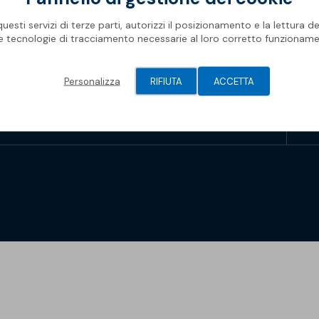
Rifa
Impe
Pro
Ris
Oggetti BIM
Oper
Mate
esti servizi di terze parti, autorizzi il posizionamento e la lettura de
Com
Barr
le tecnologie di tracciamento necessarie al loro corretto funzioname
Newsletter Soprema
Geni
Spaz
Piscine
Gall
Pis
Modu
Personalizza
RIFIUTA
ACCETTA
Membrane Sopremapool
Man
Sol
Solu
Accessori
Oper
Soprema 2026
Pont