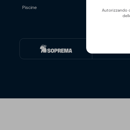
Piscine
Isolanti per
Autorizzando qu
sottopavimento
del
Sigillanti e Adesivi
Genio Civile
Sigillanti
Membrane Bituminose
Adesivi e Colle
Membrane Sintetiche
Schiume