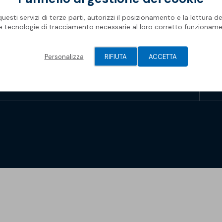
Rifa
Impe
Pro
Ris
Oggetti BIM
Oper
Mate
esti servizi di terze parti, autorizzi il posizionamento e la lettura de
Com
Barr
le tecnologie di tracciamento necessarie al loro corretto funzioname
Newsletter Soprema
Geni
Spaz
Piscine
Gall
Pis
Modu
Personalizza
RIFIUTA
ACCETTA
Membrane Sopremapool
Man
Sol
Solu
Accessori
Oper
Soprema 2026
Pont