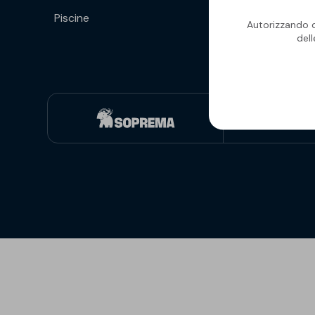
Piscine
Isolanti per
Autorizzando qu
sottopavimento
del
Sigillanti e Adesivi
Genio Civile
Sigillanti
Membrane Bituminose
Adesivi e Colle
Membrane Sintetiche
Schiume