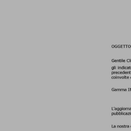
Isolanti per
sottopavimento
Sigillanti e Adesivi
Genio Civile
Sigillanti
Membrane Bituminose
Adesivi e Colle
Membrane Sintetiche
Schiume