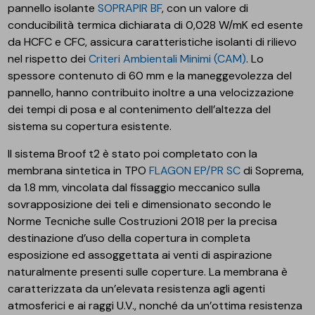
pannello isolante
SOPRAPIR BF
, con un valore di
conducibilità termica dichiarata di 0,028 W/mK ed esente
da HCFC e CFC, assicura caratteristiche isolanti di rilievo
nel rispetto dei
Criteri Ambientali Minimi (CAM)
. Lo
spessore contenuto di 60 mm e la maneggevolezza del
pannello, hanno contribuito inoltre a una velocizzazione
dei tempi di posa e al contenimento dell’altezza del
sistema su copertura esistente.
Il sistema Broof t2 è stato poi completato con la
membrana sintetica in TPO
FLAGON EP/PR SC
di Soprema,
da 1.8 mm, vincolata dal fissaggio meccanico sulla
sovrapposizione dei teli e dimensionato secondo le
Norme Tecniche sulle Costruzioni 2018 per la precisa
destinazione d’uso della copertura in completa
esposizione ed assoggettata ai venti di aspirazione
naturalmente presenti sulle coperture. La membrana è
caratterizzata da un’elevata resistenza agli agenti
atmosferici e ai raggi U.V., nonché da un’ottima resistenza