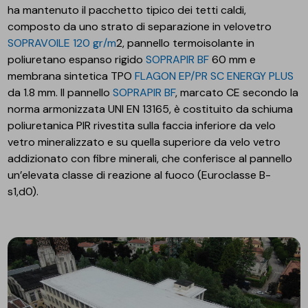
ha mantenuto il pacchetto tipico dei tetti caldi,
composto da uno strato di separazione in velovetro
SOPRAVOILE 120 gr/m
2, pannello termoisolante in
poliuretano espanso rigido
SOPRAPIR BF
60 mm e
membrana sintetica TPO
FLAGON EP/PR SC ENERGY PLUS
da 1.8 mm. Il pannello
SOPRAPIR BF
, marcato CE secondo la
norma armonizzata UNI EN 13165, è costituito da schiuma
poliuretanica PIR rivestita sulla faccia inferiore da velo
vetro mineralizzato e su quella superiore da velo vetro
addizionato con fibre minerali, che conferisce al pannello
un’elevata classe di reazione al fuoco (Euroclasse B-
s1,d0).