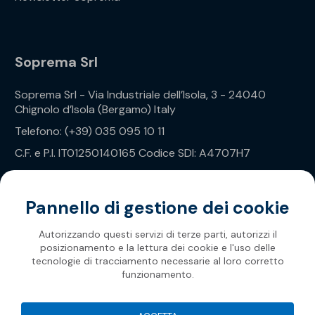
Soprema Srl
Soprema Srl - Via Industriale dell’Isola, 3 - 24040
Chignolo d’Isola (Bergamo) Italy
Telefono: (+39) 035 095 10 11
C.F. e P.I. IT01250140165 Codice SDI: A4707H7
Privacy Policy
Pannello di gestione dei cookie
Autorizzando questi servizi di terze parti, autorizzi il
posizionamento e la lettura dei cookie e l'uso delle
tecnologie di tracciamento necessarie al loro corretto
funzionamento.
Soprema 2026