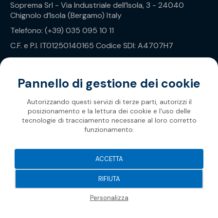
Soprema Srl - Via Industriale dell’Isola, 3 - 24040
Chignolo d’Isola (Bergamo) Italy
Telefono: (+39) 035 095 10 11
C.F. e P.I. IT01250140165 Codice SDI: A4707H7
Privacy Policy
Pannello di gestione dei cookie
Autorizzando questi servizi di terze parti, autorizzi il
posizionamento e la lettura dei cookie e l'uso delle
tecnologie di tracciamento necessarie al loro corretto
funzionamento.
Soprema 2026
ACCETTA
RIFIUTA
Personalizza