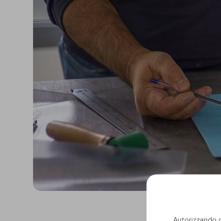
Isolanti per
sottopavimento
Sigillanti e Adesivi
Genio Civile
Sigillanti
Membrane Bituminose
Adesivi e Colle
Membrane Sintetiche
Schiume
Autorizzando qu