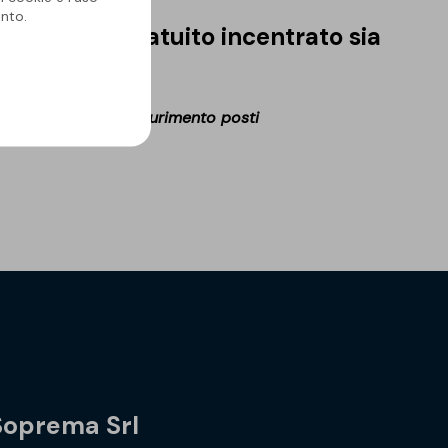
nto.
ormazione gratuito incentrato sia
ni aperte fino ad esaurimento posti
Soprema Srl