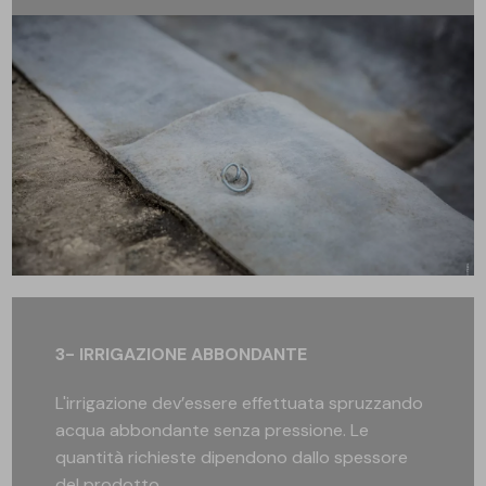
3- IRRIGAZIONE ABBONDANTE
L'irrigazione dev’essere effettuata spruzzando
acqua abbondante senza pressione. Le
quantità richieste dipendono dallo spessore
del prodotto.