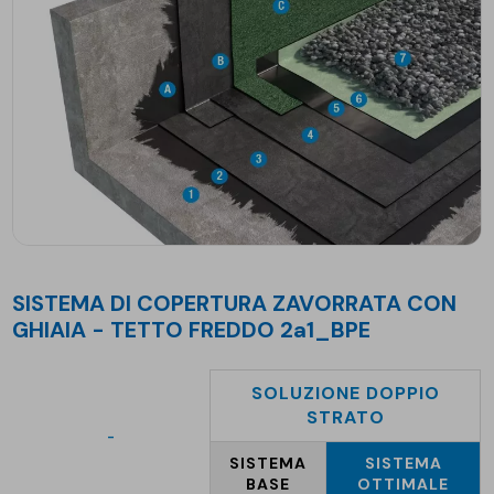
SISTEMA DI COPERTURA ZAVORRATA CON
GHIAIA - TETTO FREDDO 2a1_BPE
SOLUZIONE DOPPIO
STRATO
-
SISTEMA
SISTEMA
BASE
OTTIMALE