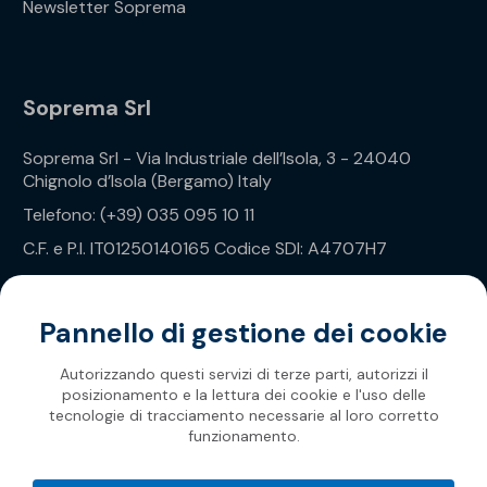
Newsletter Soprema
Soprema Srl
Soprema Srl - Via Industriale dell’Isola, 3 - 24040
Chignolo d’Isola (Bergamo) Italy
Telefono: (+39) 035 095 10 11
C.F. e P.I. IT01250140165 Codice SDI: A4707H7
Privacy Policy
Pannello di gestione dei cookie
Autorizzando questi servizi di terze parti, autorizzi il
posizionamento e la lettura dei cookie e l'uso delle
tecnologie di tracciamento necessarie al loro corretto
funzionamento.
Soprema 2026