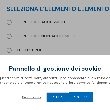
Rifa
Impe
Pro
Ris
Oper
SELEZIONA L’ELEMENTO ELEMENT
Mate
Com
Barr
Geni
Spaz
Piscine
COPERTURE ACCESSIBILI
Gall
Pis
Modu
Membrane Sopremapool
Man
Sol
COPERTURE NON ACCESSIBILI
Solu
Accessori
Oper
Pont
TETTI VERDI
RIFACIMENTI
Pannello di gestione dei cookie
esti servizi di terze parti, autorizzi il posizionamento e la lettura de
le tecnologie di tracciamento necessarie al loro corretto funzioname
Personalizza
RIFIUTA
ACCETTA