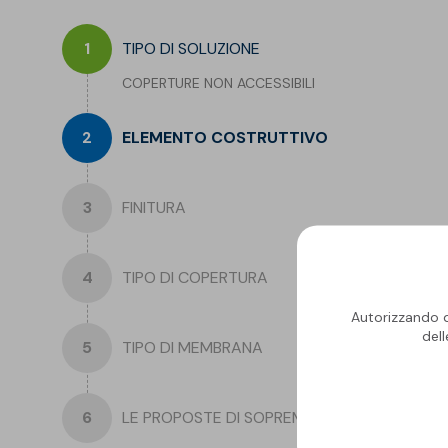
Isolanti per
TIPO DI SOLUZIONE
sottopavimento
COPERTURE NON ACCESSIBILI
Sigillanti e Adesivi
Genio Civile
Sigillanti
Membrane Bituminose
ELEMENTO COSTRUTTIVO
Adesivi e Colle
Membrane Sintetiche
Schiume
FINITURA
TIPO DI COPERTURA
Autorizzando qu
del
TIPO DI MEMBRANA
LE PROPOSTE DI SOPREMA