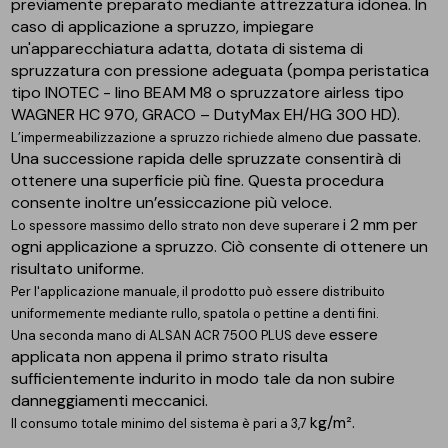
previamente preparato mediante attrezzatura idonea. In
caso di applicazione a spruzzo, impiegare
un'apparecchiatura adatta, dotata di sistema di
spruzzatura con pressione adeguata (pompa peristatica
tipo INOTEC - lino BEAM M8 o spruzzatore airless tipo
WAGNER HC 970, GRACO – DutyMax EH/HG 300 HD).
due passate.
L’impermeabilizzazione a spruzzo richiede almeno
Una successione rapida delle spruzzate consentirà di
ottenere una superficie più fine. Questa procedura
consente inoltre un’essiccazione più veloce.
i 2 mm per
Lo spessore massimo dello strato non deve superare
ogni applicazione a spruzzo. Ciò consente di ottenere un
risultato uniforme.
Per l'applicazione manuale, il prodotto può essere distribuito
uniformemente mediante rullo, spatola o pettine a denti fini.
essere
Una seconda mano di ALSAN ACR 7500 PLUS deve
applicata non appena il primo strato risulta
sufficientemente indurito in modo tale da non subire
danneggiamenti meccanici.
kg/m².
Il consumo totale minimo del sistema è pari a 3,7