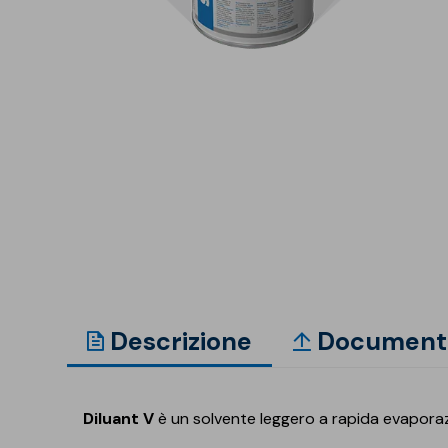
Isolanti per
sottopavimento
Sigillanti e Adesivi
Genio Civile
Sigillanti
Membrane Bituminose
Adesivi e Colle
Membrane Sintetiche
Schiume
Descrizione
Document
Diluant V
è un solvente leggero a rapida evaporaz