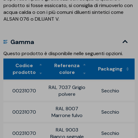
prodotto si fosse essiccato, si consiglia di rimuoverlo con
acqua calda o con i più comuni diluenti sintetici come
ALSAN 076 o DILUANT V.
Gamma
Questo prodotto è disponibile nelle seguenti opzioni.
Codice
Referenza
Packaging
prodotto
colore
RAL 7037 Grigio
00231070
Secchio
polvere
RAL 8007
00231070
Secchio
Marrone fulvo
RAL 9003
00231070
Secchio
Bianco segnale