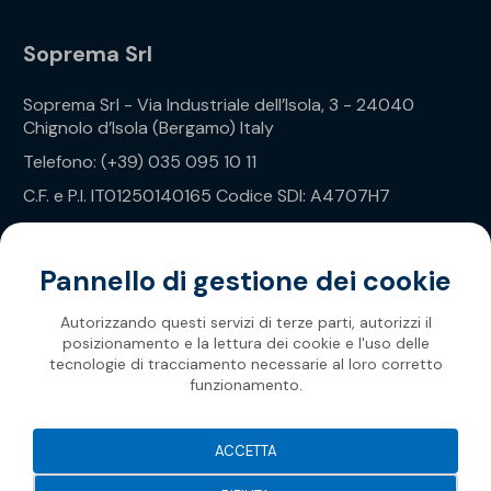
Soprema Srl
Soprema Srl - Via Industriale dell’Isola, 3 - 24040
Chignolo d’Isola (Bergamo) Italy
Telefono: (+39) 035 095 10 11
C.F. e P.I. IT01250140165 Codice SDI: A4707H7
Privacy Policy
Pannello di gestione dei cookie
Autorizzando questi servizi di terze parti, autorizzi il
posizionamento e la lettura dei cookie e l'uso delle
tecnologie di tracciamento necessarie al loro corretto
funzionamento.
Soprema 2026
ACCETTA