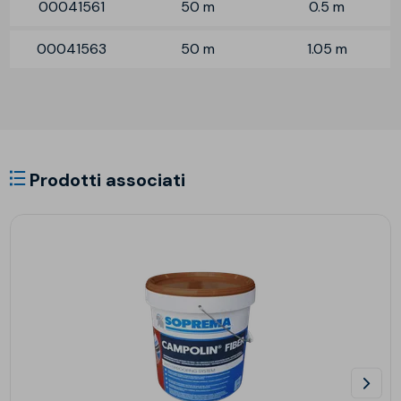
00041561
50 m
0.5 m
00041563
50 m
1.05 m
Prodotti associati