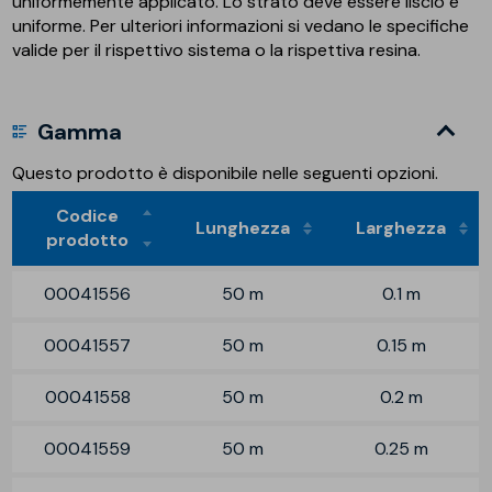
uniformemente applicato. Lo strato deve essere liscio e
uniforme. Per ulteriori informazioni si vedano le specifiche
valide per il rispettivo sistema o la rispettiva resina.
Gamma
Questo prodotto è disponibile nelle seguenti opzioni.
Codice
Lunghezza
Larghezza
prodotto
00041556
50 m
0.1 m
00041557
50 m
0.15 m
00041558
50 m
0.2 m
00041559
50 m
0.25 m