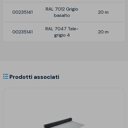
RAL 7012 Grigio
00235141
20 m
basalto
RAL 7047 Tele-
00235141
20 m
grigio 4
Prodotti associati