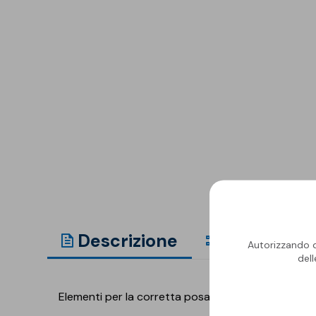
Isolanti per
sottopavimento
Sigillanti e Adesivi
Genio Civile
Sigillanti
Membrane Bituminose
Adesivi e Colle
Membrane Sintetiche
Schiume
Descrizione
Gamma
Autorizzando qu
del
Elementi per la corretta posa in opera delle memb