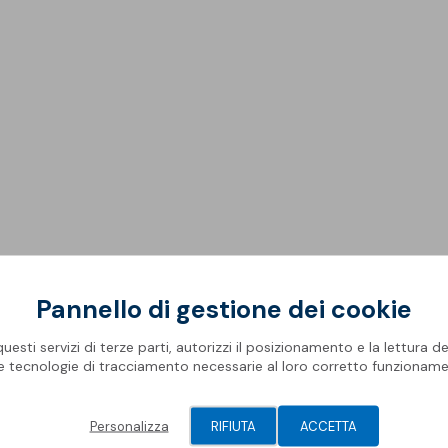
Rifa
Impe
Pro
Ris
Oper
Mate
Com
Barr
Geni
Spaz
Piscine
Gall
Pis
Modu
Membrane Sopremapool
Man
Sol
Solu
Accessori
Oper
Pont
Pannello di gestione dei cookie
esti servizi di terze parti, autorizzi il posizionamento e la lettura de
le tecnologie di tracciamento necessarie al loro corretto funzioname
rane sintetiche.
Personalizza
RIFIUTA
ACCETTA