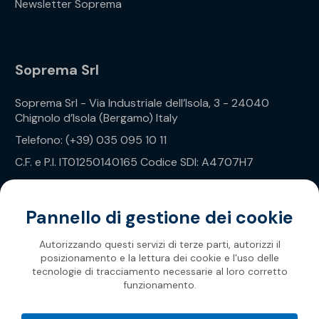
Newsletter Soprema
Soprema Srl
Soprema Srl - Via Industriale dell’Isola, 3 - 24040
Chignolo d’Isola (Bergamo) Italy
Telefono: (+39) 035 095 10 11
C.F. e P.I. IT01250140165 Codice SDI: A4707H7
Privacy Policy
Pannello di gestione dei cookie
Autorizzando questi servizi di terze parti, autorizzi il
posizionamento e la lettura dei cookie e l'uso delle
tecnologie di tracciamento necessarie al loro corretto
funzionamento.
Soprema 2026