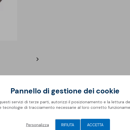
Rifa
Impe
Pro
Ris
Oper
Mate
Com
Barr
Geni
Spaz
Piscine
Gall
Pis
Modu
Membrane Sopremapool
Man
Sol
Solu
Accessori
Oper
Pont
Eléments
suivant
Pannello di gestione dei cookie
Campo di applicazione
Gam
esti servizi di terze parti, autorizzi il posizionamento e la lettura de
le tecnologie di tracciamento necessarie al loro corretto funzioname
cciaio zincato accoppiata a membrana
Flagon in PVC
.
Personalizza
RIFIUTA
ACCETTA