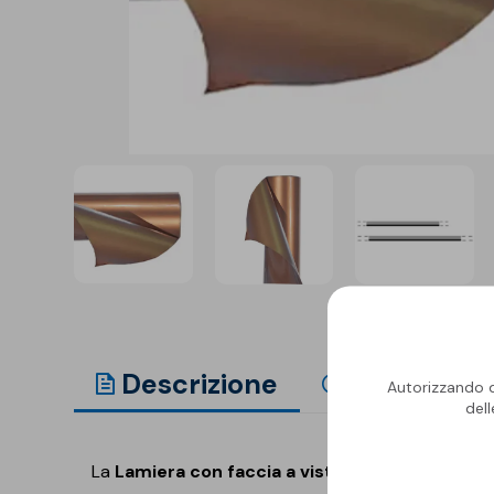
Isolanti per
sottopavimento
Sigillanti e Adesivi
Genio Civile
Sigillanti
Membrane Bituminose
Adesivi e Colle
Membrane Sintetiche
Schiume
Descrizione
Vantaggi
Autorizzando qu
del
La
Lamiera con faccia a vista
è realizzata in a