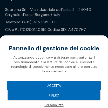
Soprema Srl - Via Industriale dell’Isola, 3 - 24040
Chignolo d’Isola (Bergamo) Italy
Telefono: (+39) 035 095 10 11
C.F. e P.I. IT01250140165 Codice SDI: A4707H7
Privacy Policy
Pannello di gestione dei cookie
Autorizzando questi servizi di terze parti, autorizzi il
posizionamento e la lettura dei cookie e l'uso delle
tecnologie di tracciamento necessarie al loro corretto
funzionamento.
Soprema 2026
ACCETTA
RIFIUTA
Personalizza