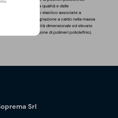
nto.
 ragione dell'elevata qualità e delle
 a deformazioni di tipo elastico associate a
almente mediante impregnazione a caldo nella massa
eriscono ottima stabilità dimensionale ed elevate
to dalla combinazione di polimeri poliolefinici,
Soprema Srl