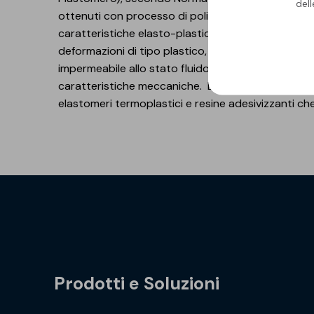
del
ottenuti con processo di polimerizzazione catalizz
caratteristiche elasto-plastiche dei polimeri utili
deformazioni di tipo plastico, quando assoggettat
impermeabile allo stato fluido, di un'armatura in 
caratteristiche meccaniche. La faccia inferiore è
elastomeri termoplastici e resine adesivizzanti c
Prodotti e Soluzioni